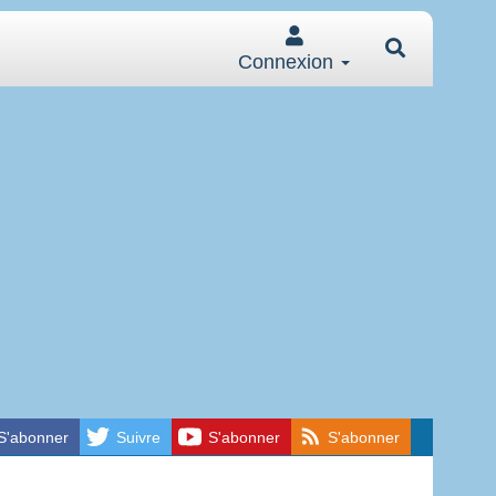
Connexion
S'abonner
Suivre
S'abonner
S'abonner