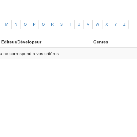
M
N
O
P
Q
R
S
T
U
V
W
X
Y
Z
Editeur/Dévelopeur
Genres
u ne correspond à vos critères.