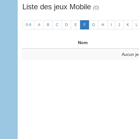
Liste des jeux Mobile
(0)
0-9
A
B
C
D
E
F
G
H
I
J
K
L
Nom
Aucun je