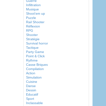
Guerre
Infiltration
Musique
Shoot'em up
Puzzle
Rail Shooter
Réflexion
RPG
Shooter
Stratégie
Survival horror
Tactique
Party Game
Point & Click
Rythme
Casse Briques
Compilation
Action
Simulation
Cuisine
Danse
Dessin
Educatif
Sport
Inclassable