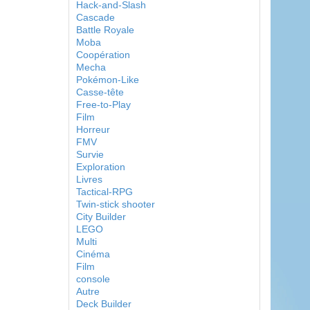
Hack-and-Slash
Cascade
Battle Royale
Moba
Coopération
Mecha
Pokémon-Like
Casse-tête
Free-to-Play
Film
Horreur
FMV
Survie
Exploration
Livres
Tactical-RPG
Twin-stick shooter
City Builder
LEGO
Multi
Cinéma
Film
console
Autre
Deck Builder