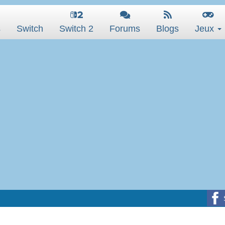
s
Switch
Switch 2
Forums
Blogs
Jeux