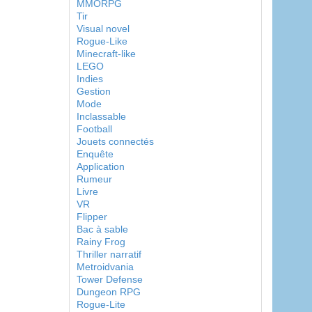
MMORPG
Tir
Visual novel
Rogue-Like
Minecraft-like
LEGO
Indies
Gestion
Mode
Inclassable
Football
Jouets connectés
Enquête
Application
Rumeur
Livre
VR
Flipper
Bac à sable
Rainy Frog
Thriller narratif
Metroidvania
Tower Defense
Dungeon RPG
Rogue-Lite