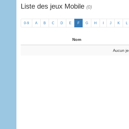
Liste des jeux Mobile
(0)
0-9
A
B
C
D
E
F
G
H
I
J
K
L
Nom
Aucun je