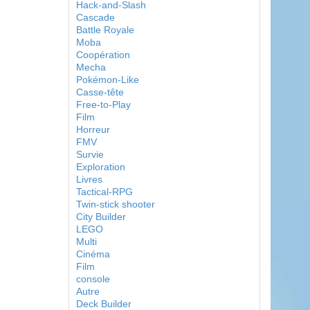
Hack-and-Slash
Cascade
Battle Royale
Moba
Coopération
Mecha
Pokémon-Like
Casse-tête
Free-to-Play
Film
Horreur
FMV
Survie
Exploration
Livres
Tactical-RPG
Twin-stick shooter
City Builder
LEGO
Multi
Cinéma
Film
console
Autre
Deck Builder