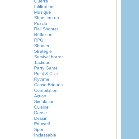
Guerre
Infiltration
Musique
Shoot'em up
Puzzle
Rail Shooter
Réflexion
RPG
Shooter
Stratégie
Survival horror
Tactique
Party Game
Point & Click
Rythme
Casse Briques
Compilation
Action
Simulation
Cuisine
Danse
Dessin
Educatif
Sport
Inclassable