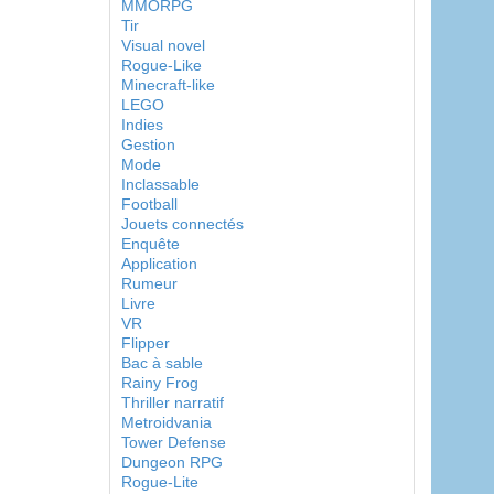
MMORPG
Tir
Visual novel
Rogue-Like
Minecraft-like
LEGO
Indies
Gestion
Mode
Inclassable
Football
Jouets connectés
Enquête
Application
Rumeur
Livre
VR
Flipper
Bac à sable
Rainy Frog
Thriller narratif
Metroidvania
Tower Defense
Dungeon RPG
Rogue-Lite