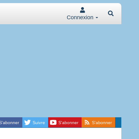
Connexion
S'abonner
Suivre
S'abonner
S'abonner