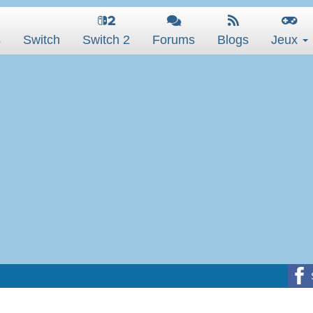
s
Switch
Switch 2
Forums
Blogs
Jeux