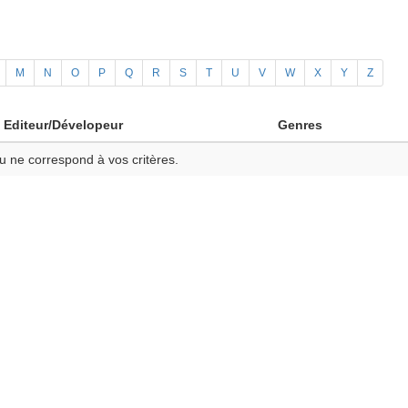
M
N
O
P
Q
R
S
T
U
V
W
X
Y
Z
Editeur/Dévelopeur
Genres
u ne correspond à vos critères.