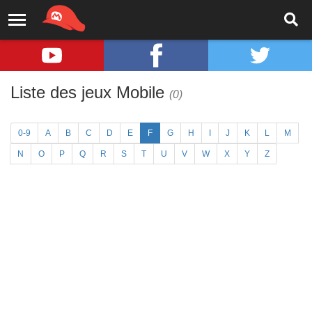
Liste des jeux Mobile
(0)
0-9
A
B
C
D
E
F
G
H
I
J
K
L
M
N
O
P
Q
R
S
T
U
V
W
X
Y
Z