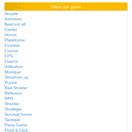
Filtrer par genre
Arcade
Aventure
Beat'em all
Cartes
Horror
Plateforme
Combat
Course
FPS
Guerre
Infiltration
Musique
Shoot'em up
Puzzle
Rail Shooter
Réflexion
RPG
Shooter
Stratégie
Survival horror
Tactique
Party Game
Point & Click