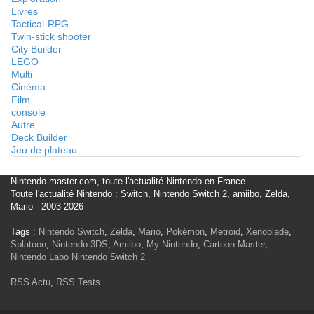
Livres
Tactical-RPG
Twin-stick shooter
City Builder
LEGO
Multi
Cinéma
Film
console
Autre
Deck Builder
Jeu de plateau
Nintendo-master.com, toute l'actualité Nintendo en France
Toute l'actualité Nintendo : Switch, Nintendo Switch 2, amiibo, Zelda,
Mario - 2003-2026
Tags :
Nintendo Switch
,
Zelda
,
Mario
,
Pokémon
,
Metroid
,
Xenoblade
,
Splatoon
,
Nintendo 3DS
,
Amiibo
,
My Nintendo
,
Cartoon Master
,
Nintendo Labo
Nintendo Switch 2
RSS Actu
,
RSS Tests