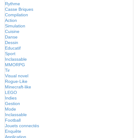
Rythme
Casse Briques
Compilation
Action
Simulation
Cuisine
Danse
Dessin
Educatif
Sport
Inclassable
MMORPG
Tir
Visual novel
Rogue-Like
Minecraft-like
LEGO
Indies
Gestion
Mode
Inclassable
Football
Jouets connectés
Enquête
Application