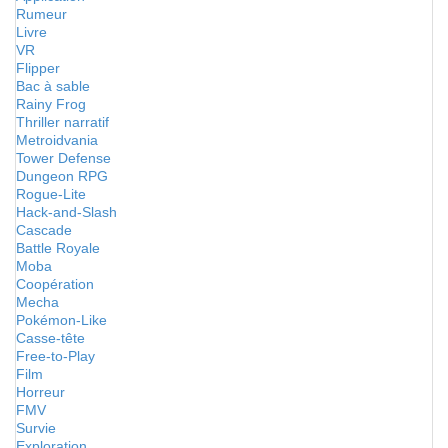
Rumeur
Livre
VR
Flipper
Bac à sable
Rainy Frog
Thriller narratif
Metroidvania
Tower Defense
Dungeon RPG
Rogue-Lite
Hack-and-Slash
Cascade
Battle Royale
Moba
Coopération
Mecha
Pokémon-Like
Casse-tête
Free-to-Play
Film
Horreur
FMV
Survie
Exploration