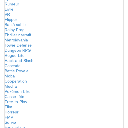
Rumeur
Livre
VR
Flipper
Bac à sable
Rainy Frog
Thriller narratif
Metroidvania
Tower Defense
Dungeon RPG
Rogue-Lite
Hack-and-Slash
Cascade
Battle Royale
Moba
Coopération
Mecha
Pokémon-Like
Casse-tête
Free-to-Play
Film
Horreur
FMV
Survie
Exploration