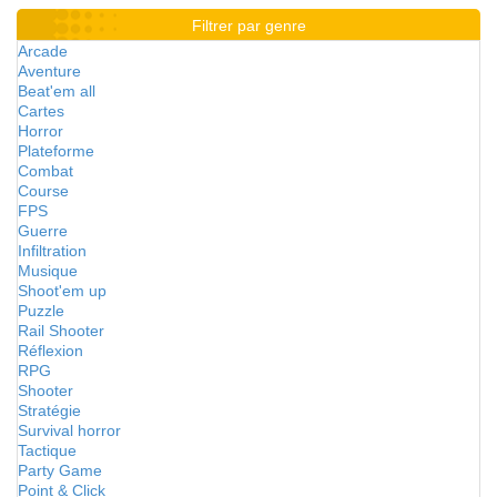
Filtrer par genre
Arcade
Aventure
Beat'em all
Cartes
Horror
Plateforme
Combat
Course
FPS
Guerre
Infiltration
Musique
Shoot'em up
Puzzle
Rail Shooter
Réflexion
RPG
Shooter
Stratégie
Survival horror
Tactique
Party Game
Point & Click