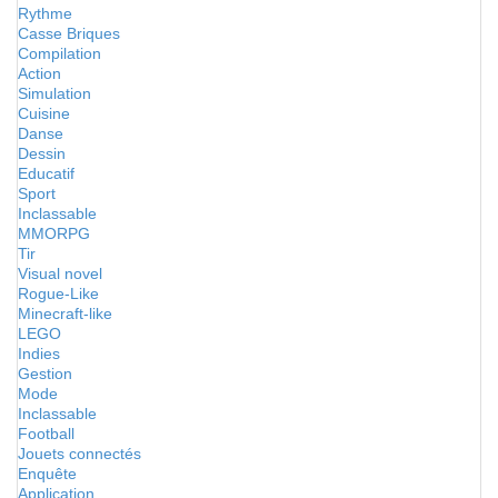
Rythme
Casse Briques
Compilation
Action
Simulation
Cuisine
Danse
Dessin
Educatif
Sport
Inclassable
MMORPG
Tir
Visual novel
Rogue-Like
Minecraft-like
LEGO
Indies
Gestion
Mode
Inclassable
Football
Jouets connectés
Enquête
Application