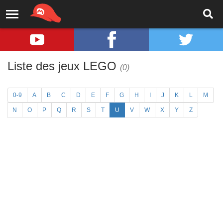
Liste des jeux LEGO
(0)
0-9
A
B
C
D
E
F
G
H
I
J
K
L
M
N
O
P
Q
R
S
T
U
V
W
X
Y
Z