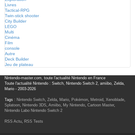
Livres
Tactical-RPG
Twin-stick shooter
City Builder
LEGO
Multi
Cinéma
Film
console
Autre
Deck Builder
Jeu de plateau
Nintendo-master.com, toute l'actualité Nintendo en France
Toute l'actualité Nintendo : Switch, Nintendo Switch 2, amiibo, Zelda,
Mario - 2003-2026
Tags :
Nintendo Switch
,
Zelda
,
Mario
,
Pokémon
,
Metroid
,
Xenoblade
,
Splatoon
,
Nintendo 3DS
,
Amiibo
,
My Nintendo
,
Cartoon Master
,
Nintendo Labo
Nintendo Switch 2
RSS Actu
,
RSS Tests