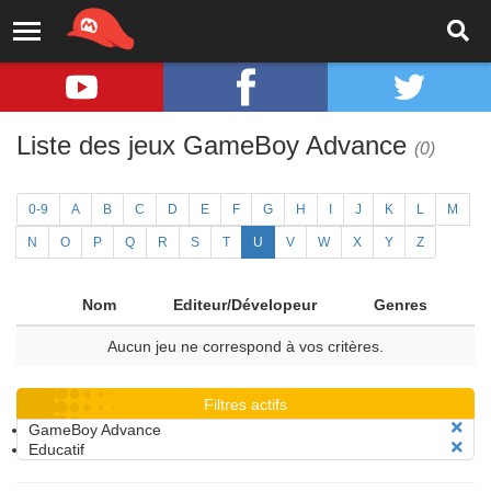
Liste des jeux GameBoy Advance
(0)
0-9
A
B
C
D
E
F
G
H
I
J
K
L
M
N
O
P
Q
R
S
T
U
V
W
X
Y
Z
Nom
Editeur/Dévelopeur
Genres
Aucun jeu ne correspond à vos critères.
Filtres actifs
GameBoy Advance
Educatif