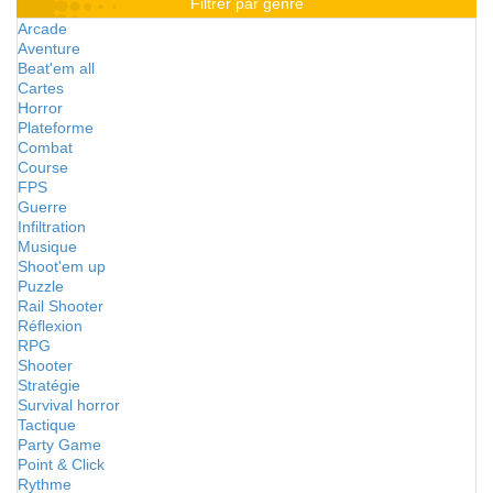
Filtrer par genre
Arcade
Aventure
Beat'em all
Cartes
Horror
Plateforme
Combat
Course
FPS
Guerre
Infiltration
Musique
Shoot'em up
Puzzle
Rail Shooter
Réflexion
RPG
Shooter
Stratégie
Survival horror
Tactique
Party Game
Point & Click
Rythme