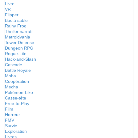
Livre
VR
Flipper
Bac à sable
Rainy Frog
Thriller narratif
Metroidvania
Tower Defense
Dungeon RPG
Rogue-Lite
Hack-and-Slash
Cascade
Battle Royale
Moba
Coopération
Mecha
Pokémon-Like
Casse-tête
Free-to-Play
Film
Horreur
FMV
Survie
Exploration
Livres