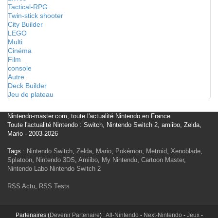
Tactical-RPG
Twin-stick shooter
City Builder
LEGO
Multi
Cinéma
Film
console
Autre
Deck Builder
Jeu de plateau
Nintendo-master.com, toute l'actualité Nintendo en France
Toute l'actualité Nintendo : Switch, Nintendo Switch 2, amiibo, Zelda,
Mario - 2003-2026
Tags :
Nintendo Switch
,
Zelda
,
Mario
,
Pokémon
,
Metroid
,
Xenoblade
,
Splatoon
,
Nintendo 3DS
,
Amiibo
,
My Nintendo
,
Cartoon Master
,
Nintendo Labo
Nintendo Switch 2
RSS Actu
,
RSS Tests
Partenaires (
Devenir Partenaire
) :
All-Nintendo
-
Next-Nintendo
-
Jeux
-