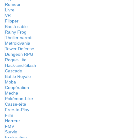
Rumeur
Livre
VR
Flipper
Bac à sable
Rainy Frog
Thriller narratif
Metroidvania
Tower Defense
Dungeon RPG
Rogue-Lite
Hack-and-Slash
Cascade
Battle Royale
Moba
Coopération
Mecha
Pokémon-Like
Casse-tête
Free-to-Play
Film
Horreur
FMV
Survie
Exploration