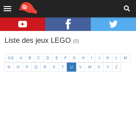
Liste des jeux LEGO
(0)
0-9
A
B
C
D
E
F
G
H
I
J
K
L
M
N
O
P
Q
R
S
T
U
V
W
X
Y
Z