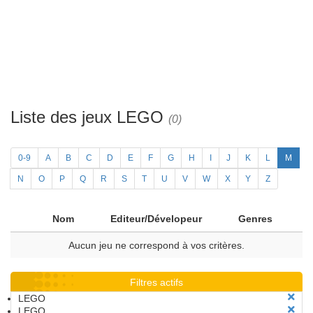
Liste des jeux LEGO
(0)
0-9
A
B
C
D
E
F
G
H
I
J
K
L
M
N
O
P
Q
R
S
T
U
V
W
X
Y
Z
Nom
Editeur/Dévelopeur
Genres
Aucun jeu ne correspond à vos critères.
Filtres actifs
LEGO
LEGO