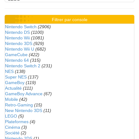
Filtrer par console
Nintendo Switch
(2906)
Nintendo DS
(1100)
Nintendo Wii
(1081)
Nintendo 3DS
(929)
Nintendo Wii U
(682)
GameCube
(422)
Nintendo 64
(315)
Nintendo Switch 2
(231)
NES
(138)
Super NES
(137)
GameBoy
(119)
Actualité
(111)
GameBoy Advance
(67)
Mobile
(42)
Retro-Gaming
(15)
New Nintendo 3DS
(11)
LEGO
(5)
Plateformes
(4)
Cinéma
(3)
Société
(2)
Nintendo 2DS
(1)