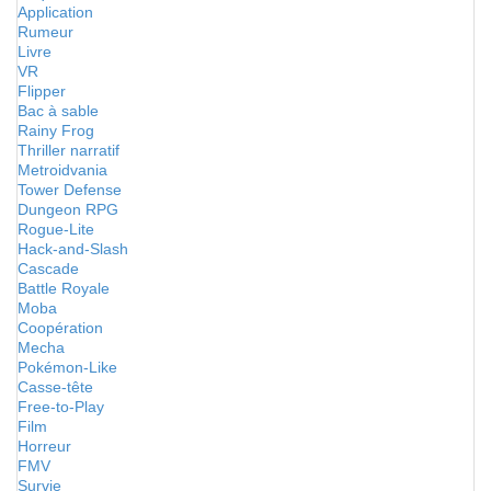
Application
Rumeur
Livre
VR
Flipper
Bac à sable
Rainy Frog
Thriller narratif
Metroidvania
Tower Defense
Dungeon RPG
Rogue-Lite
Hack-and-Slash
Cascade
Battle Royale
Moba
Coopération
Mecha
Pokémon-Like
Casse-tête
Free-to-Play
Film
Horreur
FMV
Survie