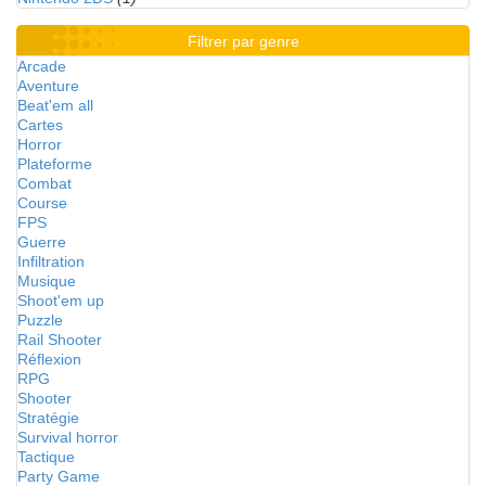
Filtrer par genre
Arcade
Aventure
Beat'em all
Cartes
Horror
Plateforme
Combat
Course
FPS
Guerre
Infiltration
Musique
Shoot'em up
Puzzle
Rail Shooter
Réflexion
RPG
Shooter
Stratégie
Survival horror
Tactique
Party Game