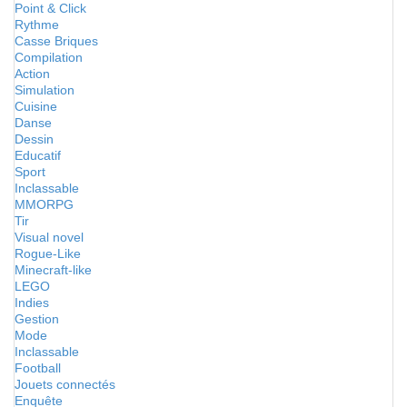
Point & Click
Rythme
Casse Briques
Compilation
Action
Simulation
Cuisine
Danse
Dessin
Educatif
Sport
Inclassable
MMORPG
Tir
Visual novel
Rogue-Like
Minecraft-like
LEGO
Indies
Gestion
Mode
Inclassable
Football
Jouets connectés
Enquête