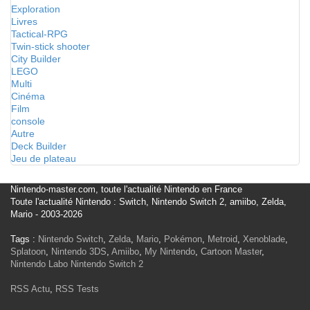
Exploration
Livres
Tactical-RPG
Twin-stick shooter
City Builder
LEGO
Multi
Cinéma
Film
console
Autre
Deck Builder
Jeu de plateau
Nintendo-master.com, toute l'actualité Nintendo en France
Toute l'actualité Nintendo : Switch, Nintendo Switch 2, amiibo, Zelda,
Mario - 2003-2026
Tags :
Nintendo Switch
,
Zelda
,
Mario
,
Pokémon
,
Metroid
,
Xenoblade
,
Splatoon
,
Nintendo 3DS
,
Amiibo
,
My Nintendo
,
Cartoon Master
,
Nintendo Labo
Nintendo Switch 2
RSS Actu
,
RSS Tests