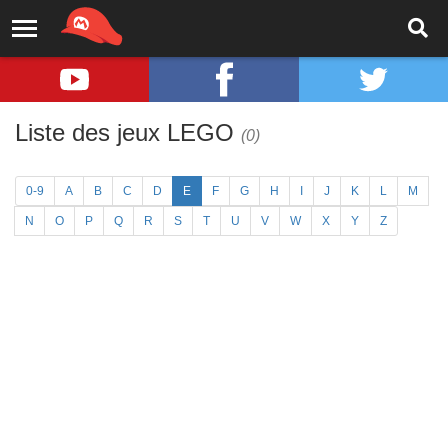
Liste des jeux LEGO
(0)
0-9
A
B
C
D
E
F
G
H
I
J
K
L
M
N
O
P
Q
R
S
T
U
V
W
X
Y
Z