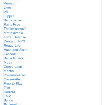
Rumeur
Livre
VR
Flipper
Bac à sable
Rainy Frog
Thriller narratif
Metroidvania
Tower Defense
Dungeon RPG
Rogue-Lite
Hack-and-Slash
Cascade
Battle Royale
Moba
Coopération
Mecha
Pokémon-Like
Casse-tête
Free-to-Play
Film
Horreur
FMV
Survie
Exploration