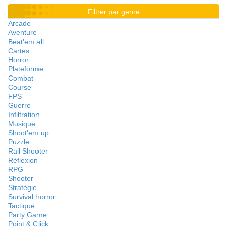
Filtrer par genre
Arcade
Aventure
Beat'em all
Cartes
Horror
Plateforme
Combat
Course
FPS
Guerre
Infiltration
Musique
Shoot'em up
Puzzle
Rail Shooter
Réflexion
RPG
Shooter
Stratégie
Survival horror
Tactique
Party Game
Point & Click