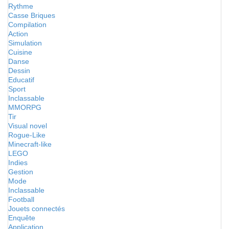
Rythme
Casse Briques
Compilation
Action
Simulation
Cuisine
Danse
Dessin
Educatif
Sport
Inclassable
MMORPG
Tir
Visual novel
Rogue-Like
Minecraft-like
LEGO
Indies
Gestion
Mode
Inclassable
Football
Jouets connectés
Enquête
Application