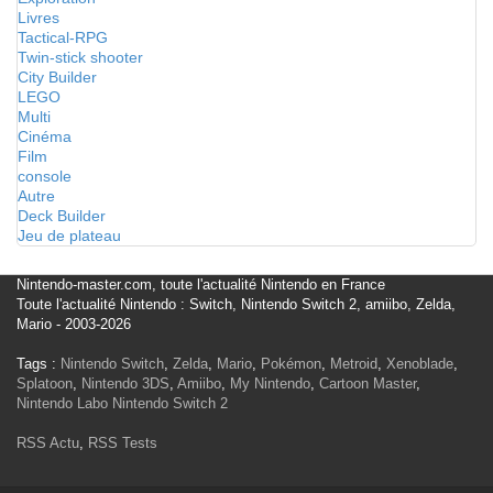
Livres
Tactical-RPG
Twin-stick shooter
City Builder
LEGO
Multi
Cinéma
Film
console
Autre
Deck Builder
Jeu de plateau
Nintendo-master.com, toute l'actualité Nintendo en France
Toute l'actualité Nintendo : Switch, Nintendo Switch 2, amiibo, Zelda,
Mario - 2003-2026
Tags :
Nintendo Switch
,
Zelda
,
Mario
,
Pokémon
,
Metroid
,
Xenoblade
,
Splatoon
,
Nintendo 3DS
,
Amiibo
,
My Nintendo
,
Cartoon Master
,
Nintendo Labo
Nintendo Switch 2
RSS Actu
,
RSS Tests