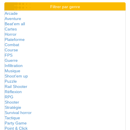
Filtrer par genre
Arcade
Aventure
Beat'em all
Cartes
Horror
Plateforme
Combat
Course
FPS
Guerre
Infiltration
Musique
Shoot'em up
Puzzle
Rail Shooter
Réflexion
RPG
Shooter
Stratégie
Survival horror
Tactique
Party Game
Point & Click