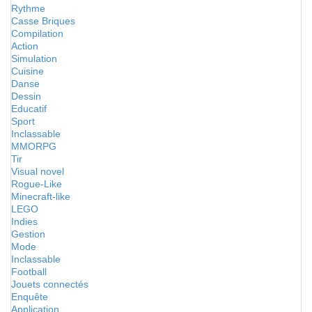
Rythme
Casse Briques
Compilation
Action
Simulation
Cuisine
Danse
Dessin
Educatif
Sport
Inclassable
MMORPG
Tir
Visual novel
Rogue-Like
Minecraft-like
LEGO
Indies
Gestion
Mode
Inclassable
Football
Jouets connectés
Enquête
Application