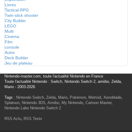
Livres
Tactical-RPG
Twin-stick shooter
City Builder
LEGO
Multi
Cinéma
Film
console
Autre
Deck Builder
Jeu de plateau
Nintendo-master.com, toute l'actualité Nintendo en France
Toute l'actualité Nintendo : Switch, Nintendo Switch 2, amiibo, Zelda,
Mario - 2003-2026
Tags :
Nintendo Switch
,
Zelda
,
Mario
,
Pokémon
,
Metroid
,
Xenoblade
,
Splatoon
,
Nintendo 3DS
,
Amiibo
,
My Nintendo
,
Cartoon Master
,
Nintendo Labo
Nintendo Switch 2
RSS Actu
,
RSS Tests