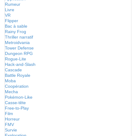
Rumeur
Livre
VR
Flipper
Bac à sable
Rainy Frog
Thriller narratif
Metroidvania
Tower Defense
Dungeon RPG
Rogue-Lite
Hack-and-Slash
Cascade
Battle Royale
Moba
Coopération
Mecha
Pokémon-Like
Casse-tête
Free-to-Play
Film
Horreur
FMV
Survie
Exploration