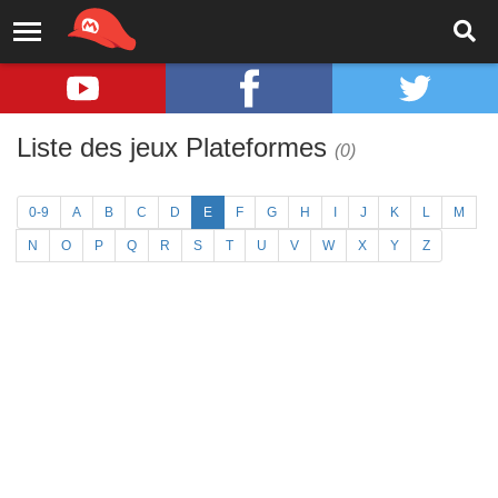
Liste des jeux Plateformes
(0)
0-9
A
B
C
D
E
F
G
H
I
J
K
L
M
N
O
P
Q
R
S
T
U
V
W
X
Y
Z