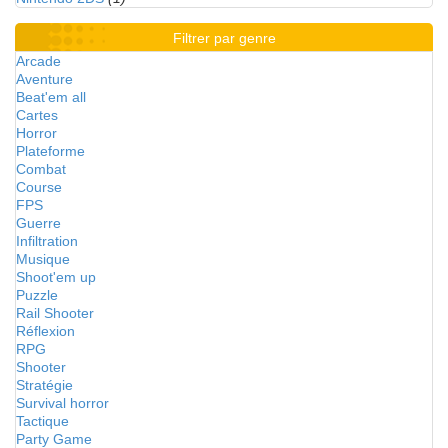
Filtrer par genre
Arcade
Aventure
Beat'em all
Cartes
Horror
Plateforme
Combat
Course
FPS
Guerre
Infiltration
Musique
Shoot'em up
Puzzle
Rail Shooter
Réflexion
RPG
Shooter
Stratégie
Survival horror
Tactique
Party Game