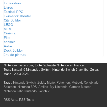
Exploration
Livres
Tactical-RPG
Twin-stick shooter
City Builder
LEGO
Multi
Cinéma
Film
console
Autre
Deck Builder
Jeu de plateau
Nintendo-master.com, toute l'actualité Nintendo en France
Toute l'actualité Nintendo : Switch, Nintendo Switch 2, amiibo, Zelda,
Mario - 2003-2026
Tags :
Nintendo Switch
,
Zelda
,
Mario
,
Pokémon
,
Metroid
,
Xenoblade
,
Splatoon
,
Nintendo 3DS
,
Amiibo
,
My Nintendo
,
Cartoon Master
,
Nintendo Labo
Nintendo Switch 2
RSS Actu
,
RSS Tests