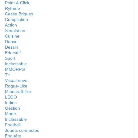
Point & Click
Rythme
Casse Briques
Compilation
Action
Simulation
Cuisine
Danse
Dessin
Educatif
Sport
Inclassable
MMORPG
Tir
Visual novel
Rogue-Like
Minecraft-like
LEGO
Indies
Gestion
Mode
Inclassable
Football
Jouets connectés
Enquête