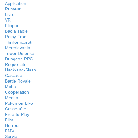
Application
Rumeur
Livre
VR
Flipper
Bac à sable
Rainy Frog
Thriller narratif
Metroidvania
Tower Defense
Dungeon RPG
Rogue-Lite
Hack-and-Slash
Cascade
Battle Royale
Moba
Coopération
Mecha
Pokémon-Like
Casse-tête
Free-to-Play
Film
Horreur
FMV
Survie