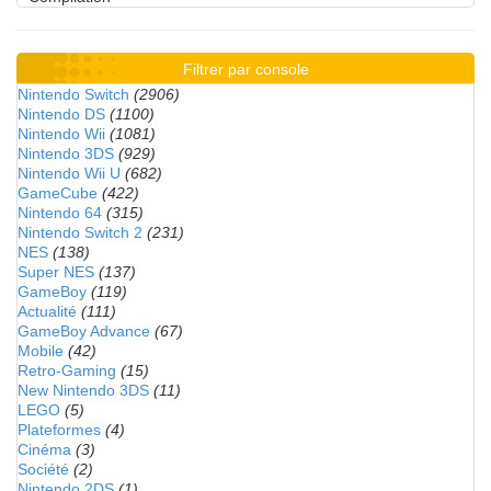
Filtrer par console
Nintendo Switch
(2906)
Nintendo DS
(1100)
Nintendo Wii
(1081)
Nintendo 3DS
(929)
Nintendo Wii U
(682)
GameCube
(422)
Nintendo 64
(315)
Nintendo Switch 2
(231)
NES
(138)
Super NES
(137)
GameBoy
(119)
Actualité
(111)
GameBoy Advance
(67)
Mobile
(42)
Retro-Gaming
(15)
New Nintendo 3DS
(11)
LEGO
(5)
Plateformes
(4)
Cinéma
(3)
Société
(2)
Nintendo 2DS
(1)