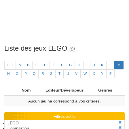
Liste des jeux LEGO
(0)
0-9
A
B
C
D
E
F
G
H
I
J
K
L
M
N
O
P
Q
R
S
T
U
V
W
X
Y
Z
Nom
Editeur/Dévelopeur
Genres
Aucun jeu ne correspond à vos critères.
Filtres actifs
LEGO
Compilation