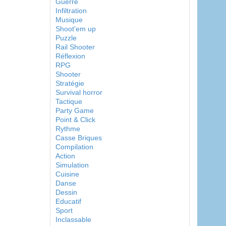
Guerre
Infiltration
Musique
Shoot'em up
Puzzle
Rail Shooter
Réflexion
RPG
Shooter
Stratégie
Survival horror
Tactique
Party Game
Point & Click
Rythme
Casse Briques
Compilation
Action
Simulation
Cuisine
Danse
Dessin
Educatif
Sport
Inclassable