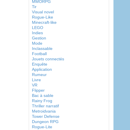
MMORPG
Tir
Visual novel
Rogue-Like
Minecraft-like
LEGO
Indies
Gestion
Mode
Inclassable
Football
Jouets connectés
Enquête
Application
Rumeur
Livre
VR
Flipper
Bac à sable
Rainy Frog
Thriller narratif
Metroidvania
Tower Defense
Dungeon RPG
Rogue-Lite