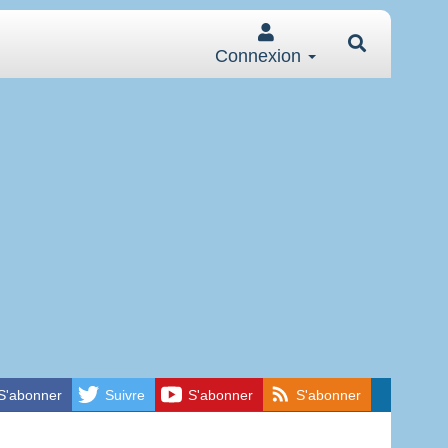
Connexion
S'abonner
Suivre
S'abonner
S'abonner