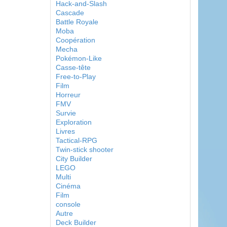
Hack-and-Slash
Cascade
Battle Royale
Moba
Coopération
Mecha
Pokémon-Like
Casse-tête
Free-to-Play
Film
Horreur
FMV
Survie
Exploration
Livres
Tactical-RPG
Twin-stick shooter
City Builder
LEGO
Multi
Cinéma
Film
console
Autre
Deck Builder