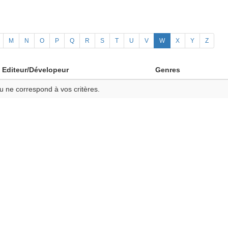
M
N
O
P
Q
R
S
T
U
V
W
X
Y
Z
Editeur/Dévelopeur
Genres
u ne correspond à vos critères.