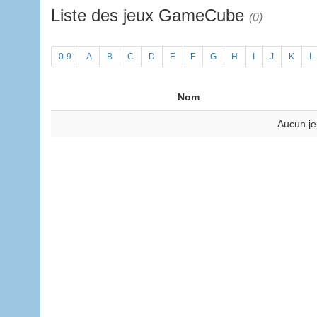
Liste des jeux GameCube
(0)
0-9
A
B
C
D
E
F
G
H
I
J
K
L
Nom
Aucun je