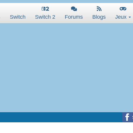
s
Switch
Switch 2
Forums
Blogs
Jeux