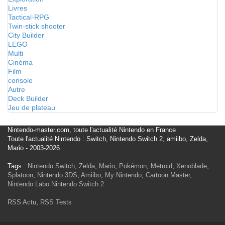
Livres
Tactical-RPG
Twin-stick shooter
City Builder
LEGO
Multi
Cinéma
Film
console
Autre
Deck Builder
Jeu de plateau
Nintendo-master.com, toute l'actualité Nintendo en France
Toute l'actualité Nintendo : Switch, Nintendo Switch 2, amiibo, Zelda,
Mario - 2003-2026
Tags :
Nintendo Switch
,
Zelda
,
Mario
,
Pokémon
,
Metroid
,
Xenoblade
,
Splatoon
,
Nintendo 3DS
,
Amiibo
,
My Nintendo
,
Cartoon Master
,
Nintendo Labo
Nintendo Switch 2
RSS Actu
,
RSS Tests