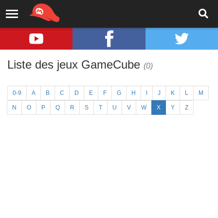
Liste des jeux GameCube
(0)
0-9
A
B
C
D
E
F
G
H
I
J
K
L
M
N
O
P
Q
R
S
T
U
V
W
X
Y
Z