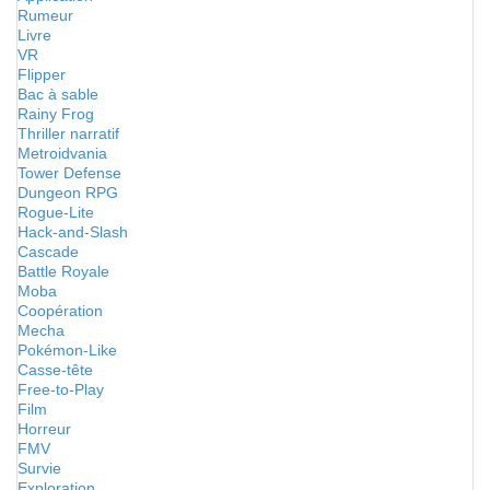
Rumeur
Livre
VR
Flipper
Bac à sable
Rainy Frog
Thriller narratif
Metroidvania
Tower Defense
Dungeon RPG
Rogue-Lite
Hack-and-Slash
Cascade
Battle Royale
Moba
Coopération
Mecha
Pokémon-Like
Casse-tête
Free-to-Play
Film
Horreur
FMV
Survie
Exploration