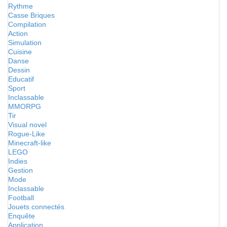
Rythme
Casse Briques
Compilation
Action
Simulation
Cuisine
Danse
Dessin
Educatif
Sport
Inclassable
MMORPG
Tir
Visual novel
Rogue-Like
Minecraft-like
LEGO
Indies
Gestion
Mode
Inclassable
Football
Jouets connectés
Enquête
Application