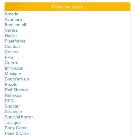
Filtrer par genre
Arcade
Aventure
Beat'em all
Cartes
Horror
Plateforme
Combat
Course
FPS
Guerre
Infiltration
Musique
Shoot'em up
Puzzle
Rail Shooter
Réflexion
RPG
Shooter
Stratégie
Survival horror
Tactique
Party Game
Point & Click