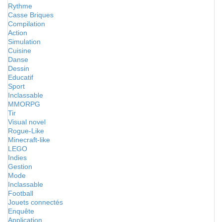
Rythme
Casse Briques
Compilation
Action
Simulation
Cuisine
Danse
Dessin
Educatif
Sport
Inclassable
MMORPG
Tir
Visual novel
Rogue-Like
Minecraft-like
LEGO
Indies
Gestion
Mode
Inclassable
Football
Jouets connectés
Enquête
Application