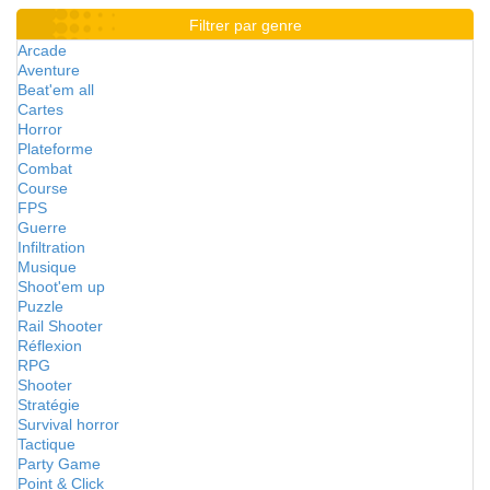
Filtrer par genre
Arcade
Aventure
Beat'em all
Cartes
Horror
Plateforme
Combat
Course
FPS
Guerre
Infiltration
Musique
Shoot'em up
Puzzle
Rail Shooter
Réflexion
RPG
Shooter
Stratégie
Survival horror
Tactique
Party Game
Point & Click