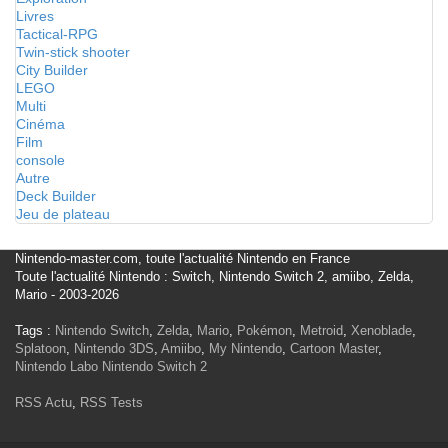
Livres
Tactical-RPG
Twin-stick shooter
City Builder
LEGO
Multi
Cinéma
Film
console
Autre
Deck Builder
Jeu de plateau
Nintendo-master.com, toute l'actualité Nintendo en France
Toute l'actualité Nintendo : Switch, Nintendo Switch 2, amiibo, Zelda,
Mario - 2003-2026
Tags :
Nintendo Switch
,
Zelda
,
Mario
,
Pokémon
,
Metroid
,
Xenoblade
,
Splatoon
,
Nintendo 3DS
,
Amiibo
,
My Nintendo
,
Cartoon Master
,
Nintendo Labo
Nintendo Switch 2
RSS Actu
,
RSS Tests