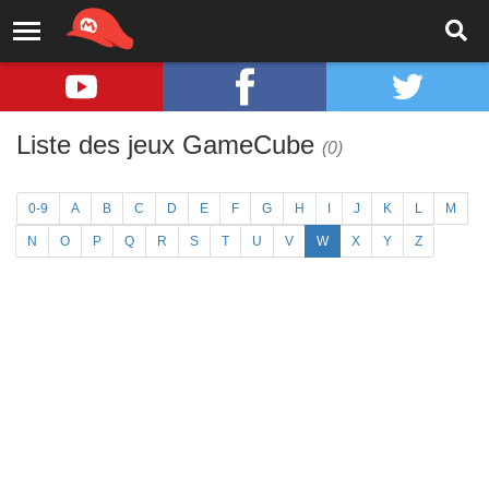
Liste des jeux GameCube
(0)
0-9
A
B
C
D
E
F
G
H
I
J
K
L
M
N
O
P
Q
R
S
T
U
V
W
X
Y
Z