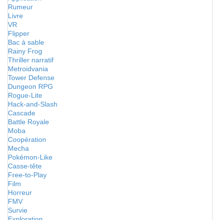
Rumeur
Livre
VR
Flipper
Bac à sable
Rainy Frog
Thriller narratif
Metroidvania
Tower Defense
Dungeon RPG
Rogue-Lite
Hack-and-Slash
Cascade
Battle Royale
Moba
Coopération
Mecha
Pokémon-Like
Casse-tête
Free-to-Play
Film
Horreur
FMV
Survie
Exploration