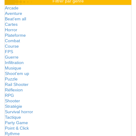
Filtrer par genre
Arcade
Aventure
Beat'em all
Cartes
Horror
Plateforme
Combat
Course
FPS
Guerre
Infiltration
Musique
Shoot'em up
Puzzle
Rail Shooter
Réflexion
RPG
Shooter
Stratégie
Survival horror
Tactique
Party Game
Point & Click
Rythme