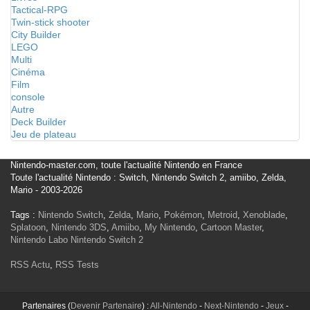
Tactical-RPG
Twin-stick shooter
City Builder
LEGO
Multi
Cinéma
Film
console
Autre
Deck Builder
Jeu de plateau
Nintendo-master.com, toute l'actualité Nintendo en France
Toute l'actualité Nintendo : Switch, Nintendo Switch 2, amiibo, Zelda,
Mario - 2003-2026
Tags :
Nintendo Switch
,
Zelda
,
Mario
,
Pokémon
,
Metroid
,
Xenoblade
,
Splatoon
,
Nintendo 3DS
,
Amiibo
,
My Nintendo
,
Cartoon Master
,
Nintendo Labo
Nintendo Switch 2
RSS Actu
,
RSS Tests
Partenaires (
Devenir Partenaire
) :
All-Nintendo
-
Next-Nintendo
-
Jeux
-