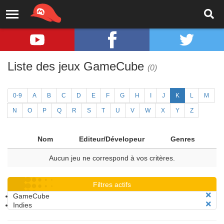
Liste des jeux GameCube
(0)
0-9
A
B
C
D
E
F
G
H
I
J
K
L
M
N
O
P
Q
R
S
T
U
V
W
X
Y
Z
Nom
Editeur/Dévelopeur
Genres
Aucun jeu ne correspond à vos critères.
Filtres actifs
GameCube
Indies