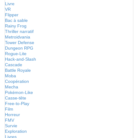
Livre
VR
Flipper
Bac à sable
Rainy Frog
Thriller narratif
Metroidvania
Tower Defense
Dungeon RPG
Rogue-Lite
Hack-and-Slash
Cascade
Battle Royale
Moba
Coopération
Mecha
Pokémon-Like
Casse-tête
Free-to-Play
Film
Horreur
FMV
Survie
Exploration
Livres