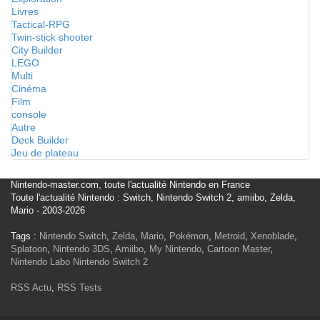
Livres
Tactical-RPG
Twin-stick shooter
City Builder
LEGO
Multi
Cinéma
Film
console
Autre
Deck Builder
Jeu de plateau
Nintendo-master.com, toute l'actualité Nintendo en France
Toute l'actualité Nintendo : Switch, Nintendo Switch 2, amiibo, Zelda,
Mario - 2003-2026
Tags :
Nintendo Switch
,
Zelda
,
Mario
,
Pokémon
,
Metroid
,
Xenoblade
,
Splatoon
,
Nintendo 3DS
,
Amiibo
,
My Nintendo
,
Cartoon Master
,
Nintendo Labo
Nintendo Switch 2
RSS Actu
,
RSS Tests