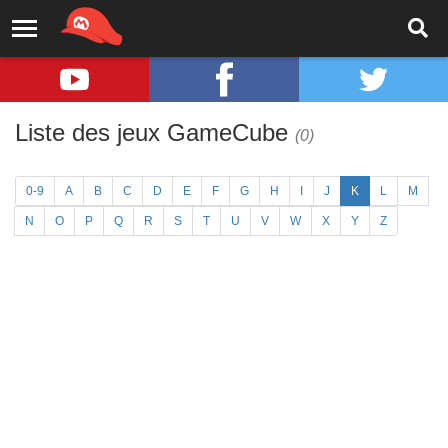
Liste des jeux GameCube
(0)
0-9
A
B
C
D
E
F
G
H
I
J
K
L
M
N
O
P
Q
R
S
T
U
V
W
X
Y
Z