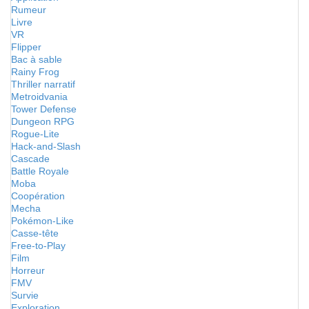
Rumeur
Livre
VR
Flipper
Bac à sable
Rainy Frog
Thriller narratif
Metroidvania
Tower Defense
Dungeon RPG
Rogue-Lite
Hack-and-Slash
Cascade
Battle Royale
Moba
Coopération
Mecha
Pokémon-Like
Casse-tête
Free-to-Play
Film
Horreur
FMV
Survie
Exploration