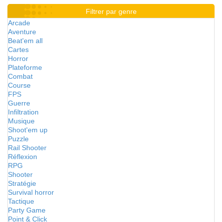
Filtrer par genre
Arcade
Aventure
Beat'em all
Cartes
Horror
Plateforme
Combat
Course
FPS
Guerre
Infiltration
Musique
Shoot'em up
Puzzle
Rail Shooter
Réflexion
RPG
Shooter
Stratégie
Survival horror
Tactique
Party Game
Point & Click