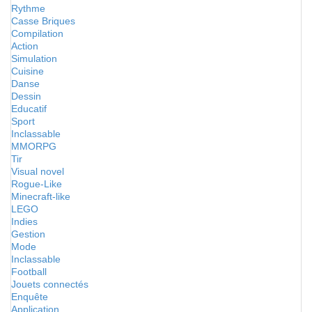
Rythme
Casse Briques
Compilation
Action
Simulation
Cuisine
Danse
Dessin
Educatif
Sport
Inclassable
MMORPG
Tir
Visual novel
Rogue-Like
Minecraft-like
LEGO
Indies
Gestion
Mode
Inclassable
Football
Jouets connectés
Enquête
Application