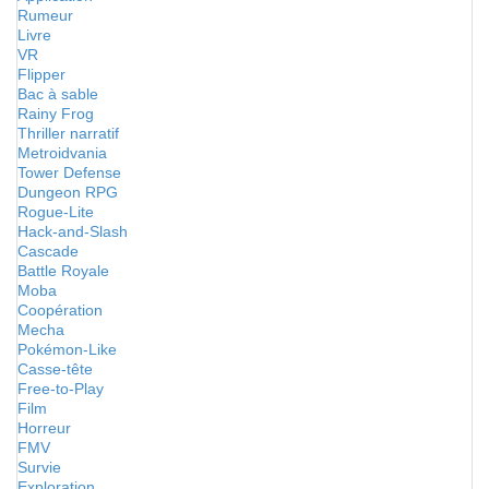
Rumeur
Livre
VR
Flipper
Bac à sable
Rainy Frog
Thriller narratif
Metroidvania
Tower Defense
Dungeon RPG
Rogue-Lite
Hack-and-Slash
Cascade
Battle Royale
Moba
Coopération
Mecha
Pokémon-Like
Casse-tête
Free-to-Play
Film
Horreur
FMV
Survie
Exploration