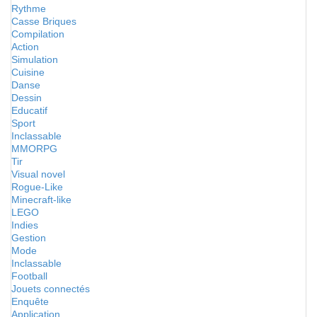
Rythme
Casse Briques
Compilation
Action
Simulation
Cuisine
Danse
Dessin
Educatif
Sport
Inclassable
MMORPG
Tir
Visual novel
Rogue-Like
Minecraft-like
LEGO
Indies
Gestion
Mode
Inclassable
Football
Jouets connectés
Enquête
Application