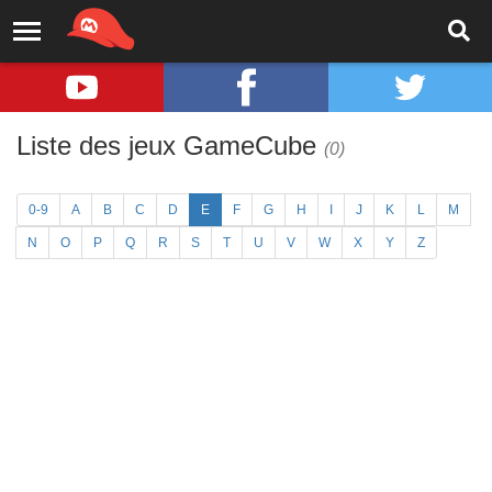
Liste des jeux GameCube
(0)
0-9
A
B
C
D
E
F
G
H
I
J
K
L
M
N
O
P
Q
R
S
T
U
V
W
X
Y
Z