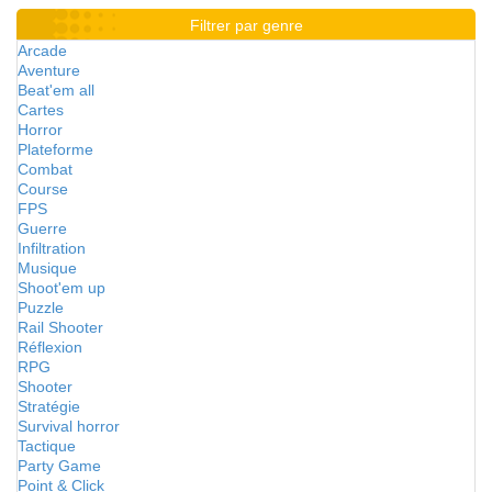
Filtrer par genre
Arcade
Aventure
Beat'em all
Cartes
Horror
Plateforme
Combat
Course
FPS
Guerre
Infiltration
Musique
Shoot'em up
Puzzle
Rail Shooter
Réflexion
RPG
Shooter
Stratégie
Survival horror
Tactique
Party Game
Point & Click