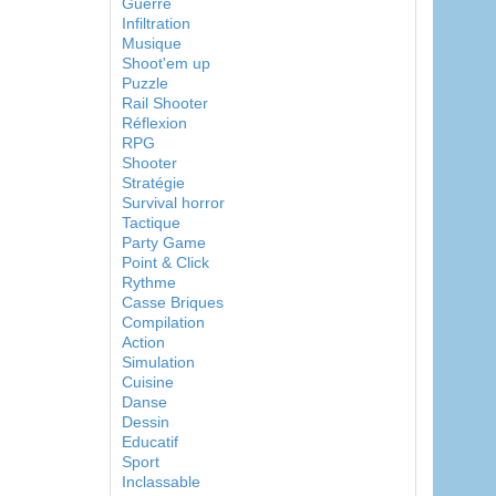
Guerre
Infiltration
Musique
Shoot'em up
Puzzle
Rail Shooter
Réflexion
RPG
Shooter
Stratégie
Survival horror
Tactique
Party Game
Point & Click
Rythme
Casse Briques
Compilation
Action
Simulation
Cuisine
Danse
Dessin
Educatif
Sport
Inclassable