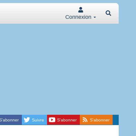
Connexion
S'abonner
Suivre
S'abonner
S'abonner