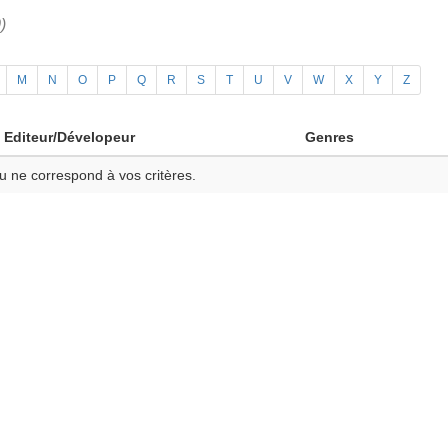
)
M
N
O
P
Q
R
S
T
U
V
W
X
Y
Z
Editeur/Dévelopeur
Genres
u ne correspond à vos critères.