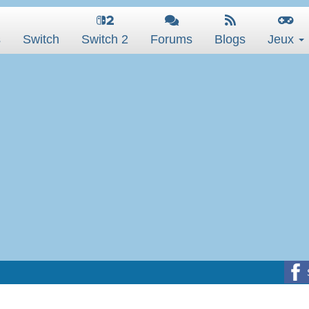
s
Switch
Switch 2
Forums
Blogs
Jeux