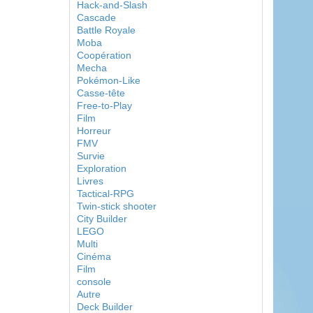
Hack-and-Slash
Cascade
Battle Royale
Moba
Coopération
Mecha
Pokémon-Like
Casse-tête
Free-to-Play
Film
Horreur
FMV
Survie
Exploration
Livres
Tactical-RPG
Twin-stick shooter
City Builder
LEGO
Multi
Cinéma
Film
console
Autre
Deck Builder