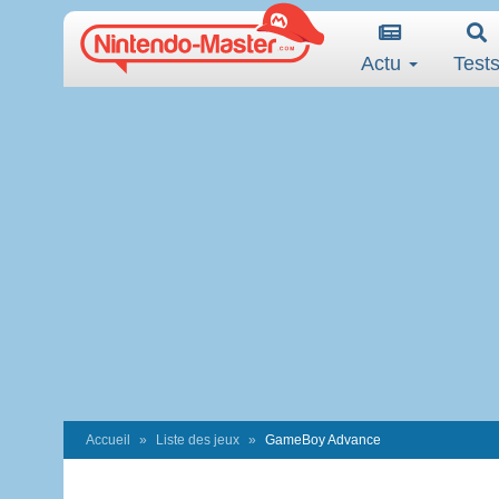
Actu
Test
Accueil
Liste des jeux
GameBoy Advance