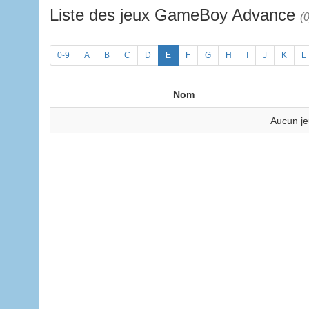
Liste des jeux GameBoy Advance
(0
0-9
A
B
C
D
E
F
G
H
I
J
K
L
Nom
Aucun je