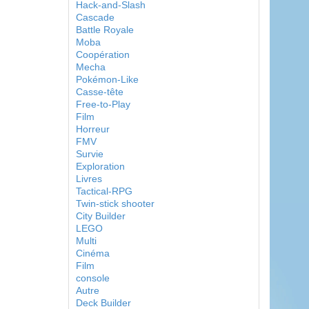
Hack-and-Slash
Cascade
Battle Royale
Moba
Coopération
Mecha
Pokémon-Like
Casse-tête
Free-to-Play
Film
Horreur
FMV
Survie
Exploration
Livres
Tactical-RPG
Twin-stick shooter
City Builder
LEGO
Multi
Cinéma
Film
console
Autre
Deck Builder