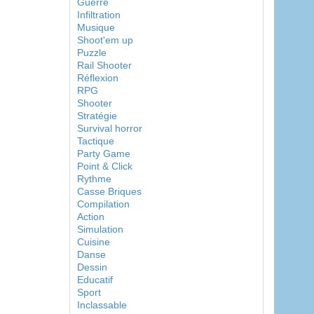
Guerre
Infiltration
Musique
Shoot'em up
Puzzle
Rail Shooter
Réflexion
RPG
Shooter
Stratégie
Survival horror
Tactique
Party Game
Point & Click
Rythme
Casse Briques
Compilation
Action
Simulation
Cuisine
Danse
Dessin
Educatif
Sport
Inclassable