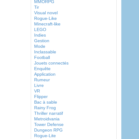
MMORPG
Tir
Visual novel
Rogue-Like
Minecraft-like
LEGO
Indies
Gestion
Mode
Inclassable
Football
Jouets connectés
Enquête
Application
Rumeur
Livre
VR
Flipper
Bac à sable
Rainy Frog
Thriller narratif
Metroidvania
Tower Defense
Dungeon RPG
Rogue-Lite