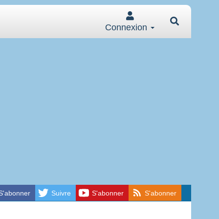
Connexion
S'abonner
Suivre
S'abonner
S'abonner