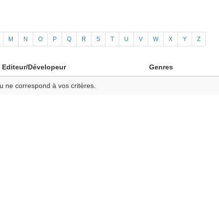
M
N
O
P
Q
R
S
T
U
V
W
X
Y
Z
Editeur/Dévelopeur
Genres
u ne correspond à vos critères.