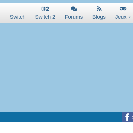
s
Switch
Switch 2
Forums
Blogs
Jeux