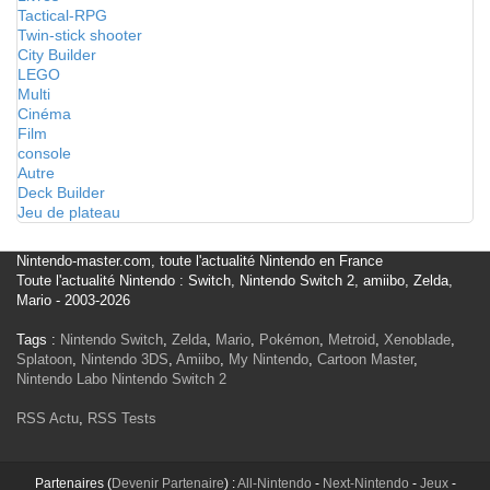
Tactical-RPG
Twin-stick shooter
City Builder
LEGO
Multi
Cinéma
Film
console
Autre
Deck Builder
Jeu de plateau
Nintendo-master.com, toute l'actualité Nintendo en France
Toute l'actualité Nintendo : Switch, Nintendo Switch 2, amiibo, Zelda,
Mario - 2003-2026
Tags :
Nintendo Switch
,
Zelda
,
Mario
,
Pokémon
,
Metroid
,
Xenoblade
,
Splatoon
,
Nintendo 3DS
,
Amiibo
,
My Nintendo
,
Cartoon Master
,
Nintendo Labo
Nintendo Switch 2
RSS Actu
,
RSS Tests
Partenaires (
Devenir Partenaire
) :
All-Nintendo
-
Next-Nintendo
-
Jeux
-