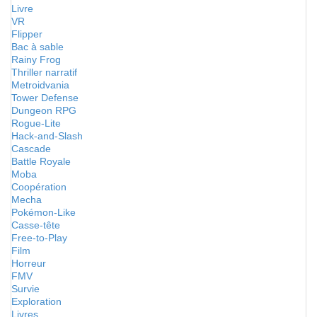
Livre
VR
Flipper
Bac à sable
Rainy Frog
Thriller narratif
Metroidvania
Tower Defense
Dungeon RPG
Rogue-Lite
Hack-and-Slash
Cascade
Battle Royale
Moba
Coopération
Mecha
Pokémon-Like
Casse-tête
Free-to-Play
Film
Horreur
FMV
Survie
Exploration
Livres