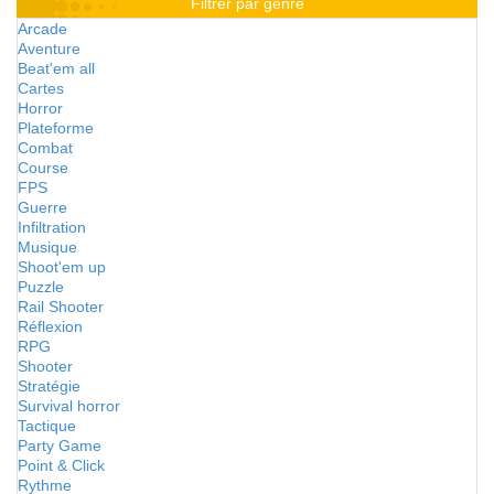
Filtrer par genre
Arcade
Aventure
Beat'em all
Cartes
Horror
Plateforme
Combat
Course
FPS
Guerre
Infiltration
Musique
Shoot'em up
Puzzle
Rail Shooter
Réflexion
RPG
Shooter
Stratégie
Survival horror
Tactique
Party Game
Point & Click
Rythme