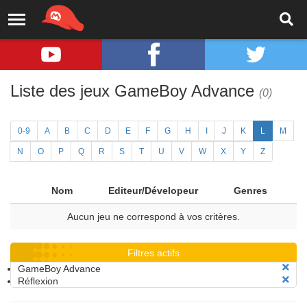
Liste des jeux GameBoy Advance
(0)
0-9
A
B
C
D
E
F
G
H
I
J
K
L
M
N
O
P
Q
R
S
T
U
V
W
X
Y
Z
Nom
Editeur/Dévelopeur
Genres
Aucun jeu ne correspond à vos critères.
Filtres actifs
GameBoy Advance
Réflexion