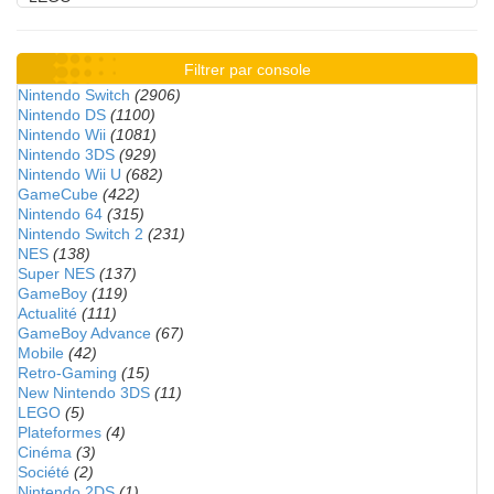
Filtrer par console
Nintendo Switch
(2906)
Nintendo DS
(1100)
Nintendo Wii
(1081)
Nintendo 3DS
(929)
Nintendo Wii U
(682)
GameCube
(422)
Nintendo 64
(315)
Nintendo Switch 2
(231)
NES
(138)
Super NES
(137)
GameBoy
(119)
Actualité
(111)
GameBoy Advance
(67)
Mobile
(42)
Retro-Gaming
(15)
New Nintendo 3DS
(11)
LEGO
(5)
Plateformes
(4)
Cinéma
(3)
Société
(2)
Nintendo 2DS
(1)