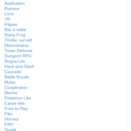
Application
Rumeur
Livre
VR
Flipper
Bac à sable
Rainy Frog
Thriller narratif
Metroidvania
Tower Defense
Dungeon RPG
Rogue-Lite
Hack-and-Slash
Cascade
Battle Royale
Moba
Coopération
Mecha
Pokémon-Like
Casse-tête
Free-to-Play
Film
Horreur
FMV
Survie