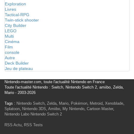
Exploration
Livres
Tactical-RPG
Twin-stick shooter
City Builder
LEGO
Multi
Cinéma
Film
console
Autre
Deck Builder
Jeu de plateau
Nintendo-master.com, toute l'actualité Nintendo en France
Toute l'actualité Nintendo : Switch, Nintendo Switch 2, amiibo, Zelda,
Mario - 2003-2026
Tags :
Nintendo Switch
,
Zelda
,
Mario
,
Pokémon
,
Metroid
,
Xenoblade
,
Splatoon
,
Nintendo 3DS
,
Amiibo
,
My Nintendo
,
Cartoon Master
,
Nintendo Labo
Nintendo Switch 2
RSS Actu
,
RSS Tests