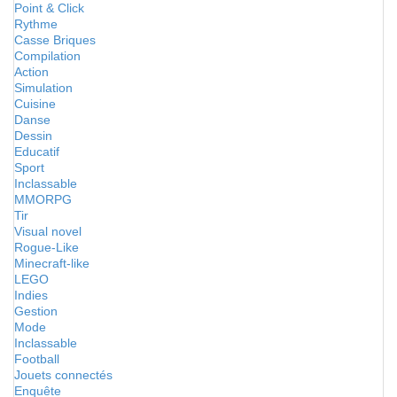
Point & Click
Rythme
Casse Briques
Compilation
Action
Simulation
Cuisine
Danse
Dessin
Educatif
Sport
Inclassable
MMORPG
Tir
Visual novel
Rogue-Like
Minecraft-like
LEGO
Indies
Gestion
Mode
Inclassable
Football
Jouets connectés
Enquête