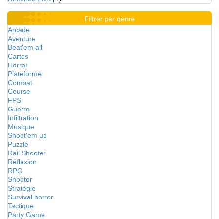
Filtrer par genre
Arcade
Aventure
Beat'em all
Cartes
Horror
Plateforme
Combat
Course
FPS
Guerre
Infiltration
Musique
Shoot'em up
Puzzle
Rail Shooter
Réflexion
RPG
Shooter
Stratégie
Survival horror
Tactique
Party Game