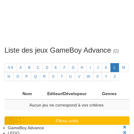
Liste des jeux GameBoy Advance
(0)
0-9
A
B
C
D
E
F
G
H
I
J
K
L
M
N
O
P
Q
R
S
T
U
V
W
X
Y
Z
Nom
Editeur/Dévelopeur
Genres
Aucun jeu ne correspond à vos critères.
Filtres actifs
GameBoy Advance
LEGO