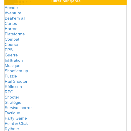
Filtrer par genre
Arcade
Aventure
Beat'em all
Cartes
Horror
Plateforme
Combat
Course
FPS
Guerre
Infiltration
Musique
Shoot'em up
Puzzle
Rail Shooter
Réflexion
RPG
Shooter
Stratégie
Survival horror
Tactique
Party Game
Point & Click
Rythme