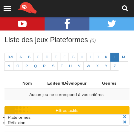
Liste des jeux Plateformes
(0)
0-9
A
B
C
D
E
F
G
H
I
J
K
L
M
N
O
P
Q
R
S
T
U
V
W
X
Y
Z
Nom
Editeur/Dévelopeur
Genres
Aucun jeu ne correspond à vos critères.
Filtres actifs
Plateformes
Réflexion