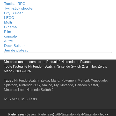
Tactical-RPG
Twin-stick shooter
City Builder
LEGO
Multi
Cinéma
Film
console
Autre
Deck Builder
Jeu de plateau
Nintendo-master.com, toute l'actualité Nintendo en France
Toute l'actualité Nintendo : Switch, Nintendo Switch 2, amiibo, Zelda,
Mario - 2003-2026
Tags :
Nintendo Switch
,
Zelda
,
Mario
,
Pokémon
,
Metroid
,
Xenoblade
,
Splatoon
,
Nintendo 3DS
,
Amiibo
,
My Nintendo
,
Cartoon Master
,
Nintendo Labo
Nintendo Switch 2
RSS Actu
,
RSS Tests
Partenaires (
Devenir Partenaire
) :
All-Nintendo
-
Next-Nintendo
-
Jeux
-