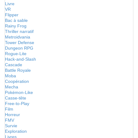
Livre
VR
Flipper
Bac à sable
Rainy Frog
Thriller narratif
Metroidvania
Tower Defense
Dungeon RPG
Rogue-Lite
Hack-and-Slash
Cascade
Battle Royale
Moba
Coopération
Mecha
Pokémon-Like
Casse-tête
Free-to-Play
Film
Horreur
FMV
Survie
Exploration
Livres