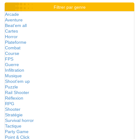
Filtrer par genre
Arcade
Aventure
Beat'em all
Cartes
Horror
Plateforme
Combat
Course
FPS
Guerre
Infiltration
Musique
Shoot'em up
Puzzle
Rail Shooter
Réflexion
RPG
Shooter
Stratégie
Survival horror
Tactique
Party Game
Point & Click