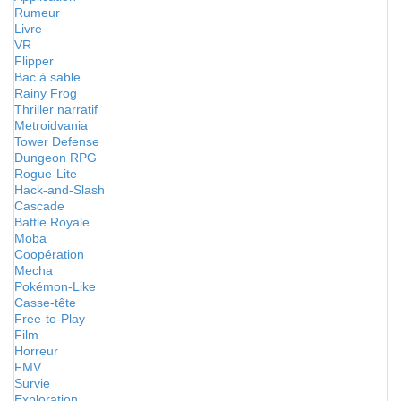
Rumeur
Livre
VR
Flipper
Bac à sable
Rainy Frog
Thriller narratif
Metroidvania
Tower Defense
Dungeon RPG
Rogue-Lite
Hack-and-Slash
Cascade
Battle Royale
Moba
Coopération
Mecha
Pokémon-Like
Casse-tête
Free-to-Play
Film
Horreur
FMV
Survie
Exploration