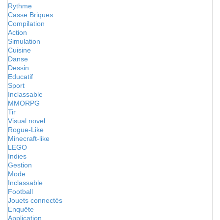
Rythme
Casse Briques
Compilation
Action
Simulation
Cuisine
Danse
Dessin
Educatif
Sport
Inclassable
MMORPG
Tir
Visual novel
Rogue-Like
Minecraft-like
LEGO
Indies
Gestion
Mode
Inclassable
Football
Jouets connectés
Enquête
Application