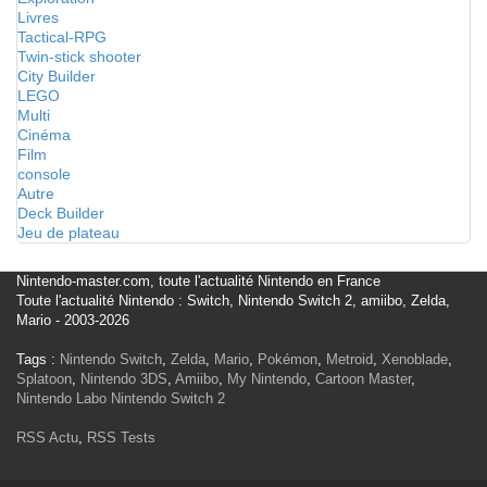
Livres
Tactical-RPG
Twin-stick shooter
City Builder
LEGO
Multi
Cinéma
Film
console
Autre
Deck Builder
Jeu de plateau
Nintendo-master.com, toute l'actualité Nintendo en France
Toute l'actualité Nintendo : Switch, Nintendo Switch 2, amiibo, Zelda,
Mario - 2003-2026
Tags :
Nintendo Switch
,
Zelda
,
Mario
,
Pokémon
,
Metroid
,
Xenoblade
,
Splatoon
,
Nintendo 3DS
,
Amiibo
,
My Nintendo
,
Cartoon Master
,
Nintendo Labo
Nintendo Switch 2
RSS Actu
,
RSS Tests