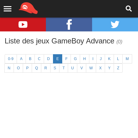
Liste des jeux GameBoy Advance
(0)
0-9
A
B
C
D
E
F
G
H
I
J
K
L
M
N
O
P
Q
R
S
T
U
V
W
X
Y
Z