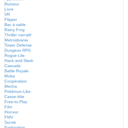
Rumeur
Livre
VR
Flipper
Bac à sable
Rainy Frog
Thriller narratif
Metroidvania
Tower Defense
Dungeon RPG
Rogue-Lite
Hack-and-Slash
Cascade
Battle Royale
Moba
Coopération
Mecha
Pokémon-Like
Casse-tête
Free-to-Play
Film
Horreur
FMV
Survie
Exploration