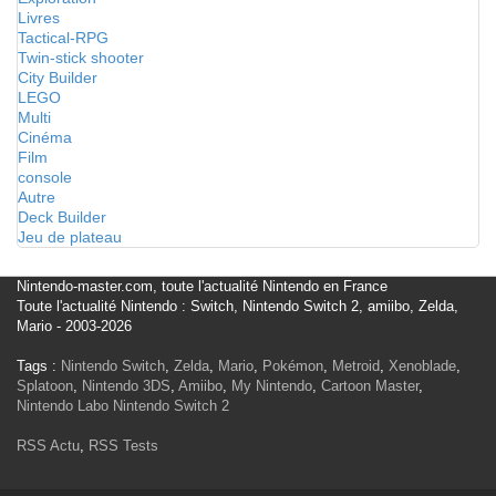
Livres
Tactical-RPG
Twin-stick shooter
City Builder
LEGO
Multi
Cinéma
Film
console
Autre
Deck Builder
Jeu de plateau
Nintendo-master.com, toute l'actualité Nintendo en France
Toute l'actualité Nintendo : Switch, Nintendo Switch 2, amiibo, Zelda,
Mario - 2003-2026
Tags :
Nintendo Switch
,
Zelda
,
Mario
,
Pokémon
,
Metroid
,
Xenoblade
,
Splatoon
,
Nintendo 3DS
,
Amiibo
,
My Nintendo
,
Cartoon Master
,
Nintendo Labo
Nintendo Switch 2
RSS Actu
,
RSS Tests