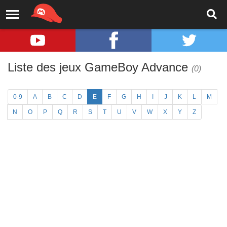
Liste des jeux GameBoy Advance
(0)
0-9
A
B
C
D
E
F
G
H
I
J
K
L
M
N
O
P
Q
R
S
T
U
V
W
X
Y
Z