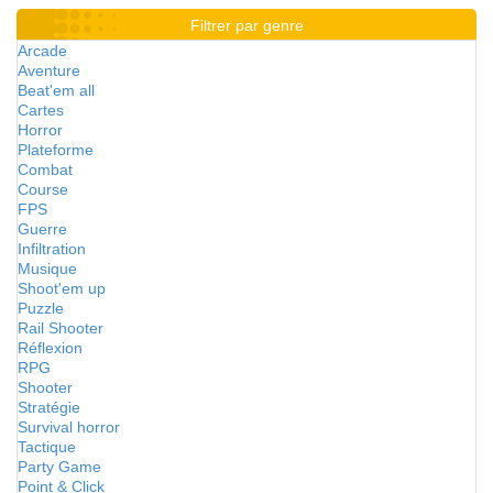
Filtrer par genre
Arcade
Aventure
Beat'em all
Cartes
Horror
Plateforme
Combat
Course
FPS
Guerre
Infiltration
Musique
Shoot'em up
Puzzle
Rail Shooter
Réflexion
RPG
Shooter
Stratégie
Survival horror
Tactique
Party Game
Point & Click