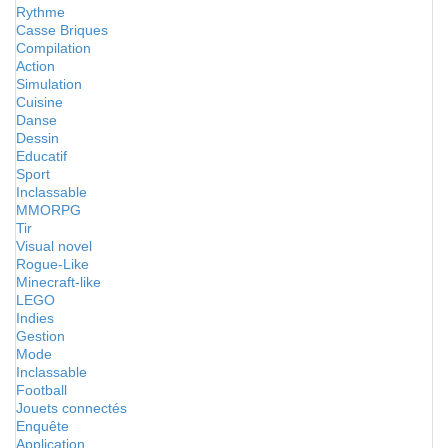
Rythme
Casse Briques
Compilation
Action
Simulation
Cuisine
Danse
Dessin
Educatif
Sport
Inclassable
MMORPG
Tir
Visual novel
Rogue-Like
Minecraft-like
LEGO
Indies
Gestion
Mode
Inclassable
Football
Jouets connectés
Enquête
Application