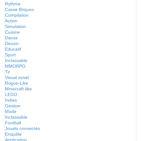
Rythme
Casse Briques
Compilation
Action
Simulation
Cuisine
Danse
Dessin
Educatif
Sport
Inclassable
MMORPG
Tir
Visual novel
Rogue-Like
Minecraft-like
LEGO
Indies
Gestion
Mode
Inclassable
Football
Jouets connectés
Enquête
Application