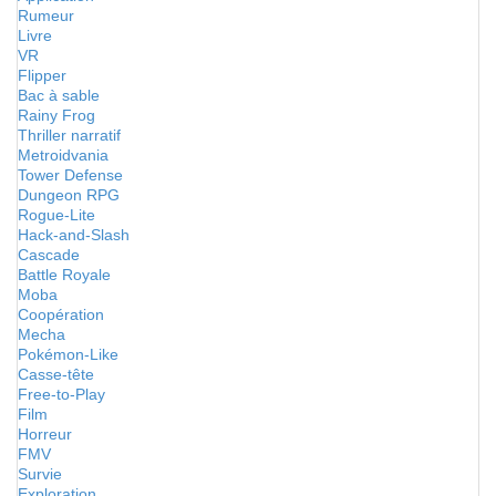
Rumeur
Livre
VR
Flipper
Bac à sable
Rainy Frog
Thriller narratif
Metroidvania
Tower Defense
Dungeon RPG
Rogue-Lite
Hack-and-Slash
Cascade
Battle Royale
Moba
Coopération
Mecha
Pokémon-Like
Casse-tête
Free-to-Play
Film
Horreur
FMV
Survie
Exploration