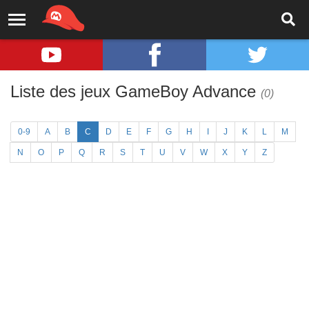
Liste des jeux GameBoy Advance
(0)
0-9
A
B
C
D
E
F
G
H
I
J
K
L
M
N
O
P
Q
R
S
T
U
V
W
X
Y
Z