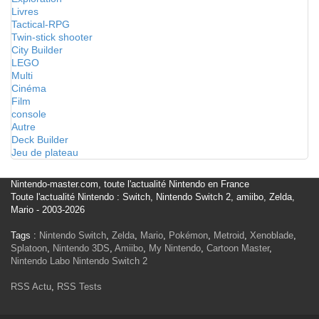
Livres
Tactical-RPG
Twin-stick shooter
City Builder
LEGO
Multi
Cinéma
Film
console
Autre
Deck Builder
Jeu de plateau
Nintendo-master.com, toute l'actualité Nintendo en France
Toute l'actualité Nintendo : Switch, Nintendo Switch 2, amiibo, Zelda,
Mario - 2003-2026
Tags :
Nintendo Switch
,
Zelda
,
Mario
,
Pokémon
,
Metroid
,
Xenoblade
,
Splatoon
,
Nintendo 3DS
,
Amiibo
,
My Nintendo
,
Cartoon Master
,
Nintendo Labo
Nintendo Switch 2
RSS Actu
,
RSS Tests