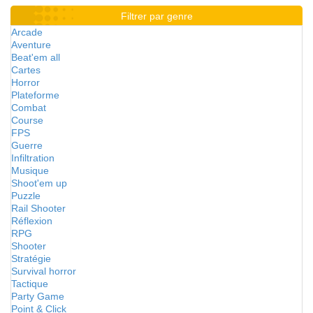
Filtrer par genre
Arcade
Aventure
Beat'em all
Cartes
Horror
Plateforme
Combat
Course
FPS
Guerre
Infiltration
Musique
Shoot'em up
Puzzle
Rail Shooter
Réflexion
RPG
Shooter
Stratégie
Survival horror
Tactique
Party Game
Point & Click