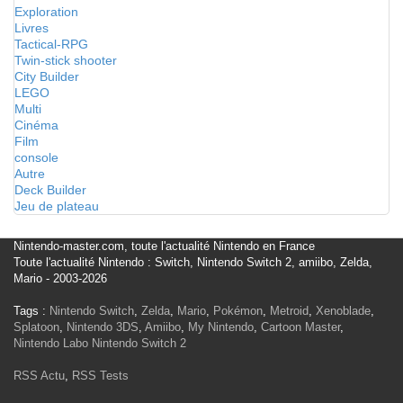
Exploration
Livres
Tactical-RPG
Twin-stick shooter
City Builder
LEGO
Multi
Cinéma
Film
console
Autre
Deck Builder
Jeu de plateau
Nintendo-master.com, toute l'actualité Nintendo en France
Toute l'actualité Nintendo : Switch, Nintendo Switch 2, amiibo, Zelda,
Mario - 2003-2026
Tags :
Nintendo Switch
,
Zelda
,
Mario
,
Pokémon
,
Metroid
,
Xenoblade
,
Splatoon
,
Nintendo 3DS
,
Amiibo
,
My Nintendo
,
Cartoon Master
,
Nintendo Labo
Nintendo Switch 2
RSS Actu
,
RSS Tests