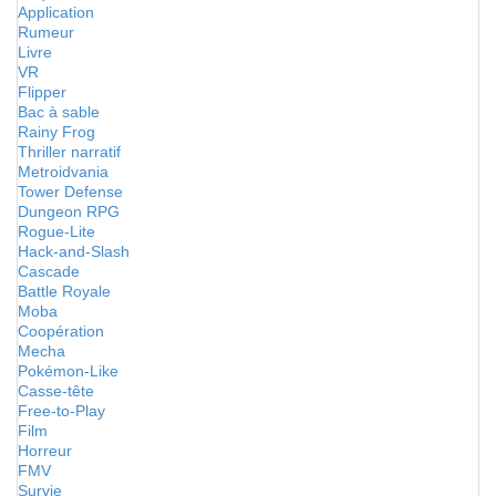
Application
Rumeur
Livre
VR
Flipper
Bac à sable
Rainy Frog
Thriller narratif
Metroidvania
Tower Defense
Dungeon RPG
Rogue-Lite
Hack-and-Slash
Cascade
Battle Royale
Moba
Coopération
Mecha
Pokémon-Like
Casse-tête
Free-to-Play
Film
Horreur
FMV
Survie