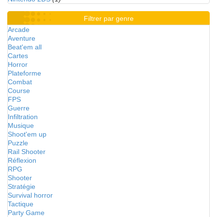
Filtrer par genre
Arcade
Aventure
Beat'em all
Cartes
Horror
Plateforme
Combat
Course
FPS
Guerre
Infiltration
Musique
Shoot'em up
Puzzle
Rail Shooter
Réflexion
RPG
Shooter
Stratégie
Survival horror
Tactique
Party Game