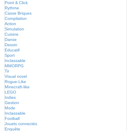
Point & Click
Rythme
Casse Briques
Compilation
Action
Simulation
Cuisine
Danse
Dessin
Educatif
Sport
Inclassable
MMORPG
Tir
Visual novel
Rogue-Like
Minecraft-like
LEGO
Indies
Gestion
Mode
Inclassable
Football
Jouets connectés
Enquête