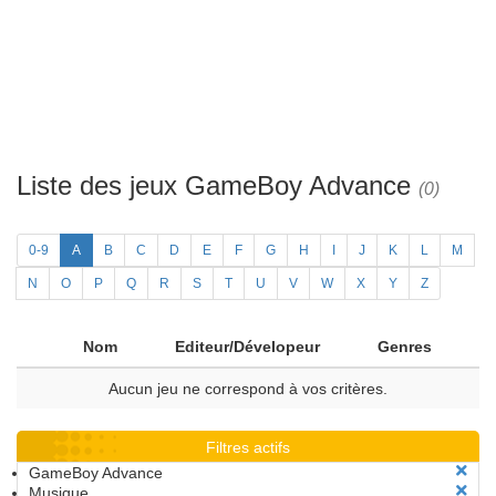
Liste des jeux GameBoy Advance
(0)
0-9
A
B
C
D
E
F
G
H
I
J
K
L
M
N
O
P
Q
R
S
T
U
V
W
X
Y
Z
Nom
Editeur/Dévelopeur
Genres
Aucun jeu ne correspond à vos critères.
Filtres actifs
GameBoy Advance
Musique