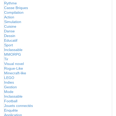
Rythme
Casse Briques
Compilation
Action
Simulation
Cuisine
Danse
Dessin
Educatif
Sport
Inclassable
MMORPG
Tir
Visual novel
Rogue-Like
Minecraft-like
LEGO
Indies
Gestion
Mode
Inclassable
Football
Jouets connectés
Enquête
Application