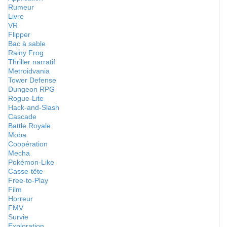
Rumeur
Livre
VR
Flipper
Bac à sable
Rainy Frog
Thriller narratif
Metroidvania
Tower Defense
Dungeon RPG
Rogue-Lite
Hack-and-Slash
Cascade
Battle Royale
Moba
Coopération
Mecha
Pokémon-Like
Casse-tête
Free-to-Play
Film
Horreur
FMV
Survie
Exploration