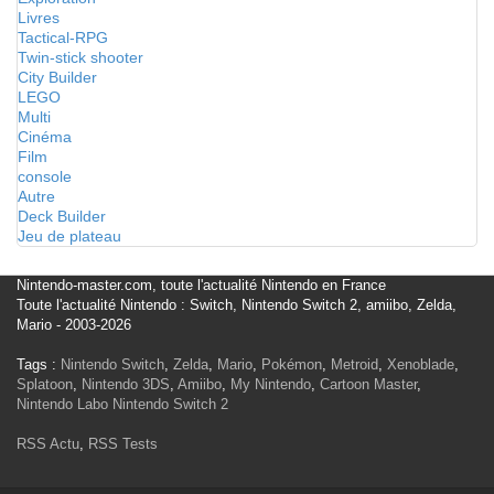
Livres
Tactical-RPG
Twin-stick shooter
City Builder
LEGO
Multi
Cinéma
Film
console
Autre
Deck Builder
Jeu de plateau
Nintendo-master.com, toute l'actualité Nintendo en France
Toute l'actualité Nintendo : Switch, Nintendo Switch 2, amiibo, Zelda,
Mario - 2003-2026
Tags :
Nintendo Switch
,
Zelda
,
Mario
,
Pokémon
,
Metroid
,
Xenoblade
,
Splatoon
,
Nintendo 3DS
,
Amiibo
,
My Nintendo
,
Cartoon Master
,
Nintendo Labo
Nintendo Switch 2
RSS Actu
,
RSS Tests