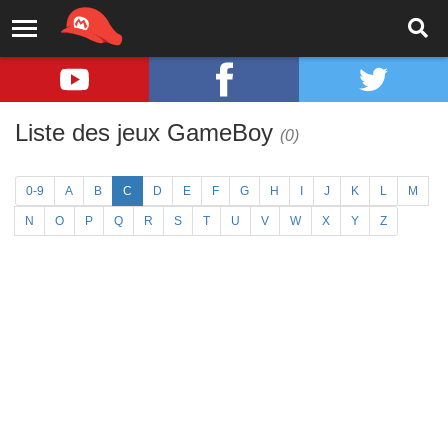
Liste des jeux GameBoy
(0)
0-9
A
B
C
D
E
F
G
H
I
J
K
L
M
N
O
P
Q
R
S
T
U
V
W
X
Y
Z