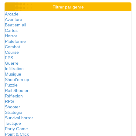
Filtrer par genre
Arcade
Aventure
Beat'em all
Cartes
Horror
Plateforme
Combat
Course
FPS
Guerre
Infiltration
Musique
Shoot'em up
Puzzle
Rail Shooter
Réflexion
RPG
Shooter
Stratégie
Survival horror
Tactique
Party Game
Point & Click