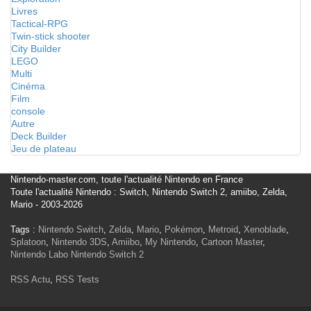
Livres
Tactical-RPG
Twin-stick shooter
City Builder
LEGO
Multi
Cinéma
Film
console
Autre
Deck Builder
Jeu de plateau
Nintendo-master.com, toute l'actualité Nintendo en France
Toute l'actualité Nintendo : Switch, Nintendo Switch 2, amiibo, Zelda,
Mario - 2003-2026
Tags :
Nintendo Switch
,
Zelda
,
Mario
,
Pokémon
,
Metroid
,
Xenoblade
,
Splatoon
,
Nintendo 3DS
,
Amiibo
,
My Nintendo
,
Cartoon Master
,
Nintendo Labo
Nintendo Switch 2
RSS Actu
,
RSS Tests