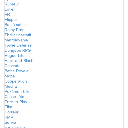
Rumeur
Livre
VR
Flipper
Bac à sable
Rainy Frog
Thriller narratif
Metroidvania
Tower Defense
Dungeon RPG
Rogue-Lite
Hack-and-Slash
Cascade
Battle Royale
Moba
Coopération
Mecha
Pokémon-Like
Casse-tête
Free-to-Play
Film
Horreur
FMV
Survie
Exploration