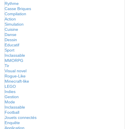
Rythme
Casse Briques
Compilation
Action
Simulation
Cuisine
Danse
Dessin
Educatif
Sport
Inclassable
MMORPG
Tir
Visual novel
Rogue-Like
Minecraft-like
LEGO
Indies
Gestion
Mode
Inclassable
Football
Jouets connectés
Enquête
Application