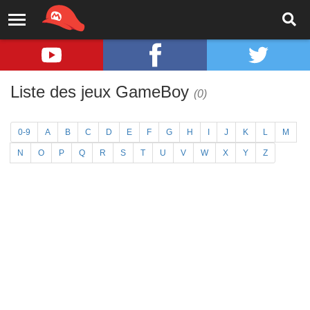
Liste des jeux GameBoy
(0)
0-9
A
B
C
D
E
F
G
H
I
J
K
L
M
N
O
P
Q
R
S
T
U
V
W
X
Y
Z