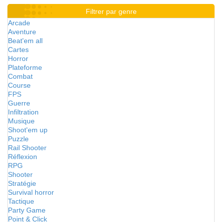
Filtrer par genre
Arcade
Aventure
Beat'em all
Cartes
Horror
Plateforme
Combat
Course
FPS
Guerre
Infiltration
Musique
Shoot'em up
Puzzle
Rail Shooter
Réflexion
RPG
Shooter
Stratégie
Survival horror
Tactique
Party Game
Point & Click