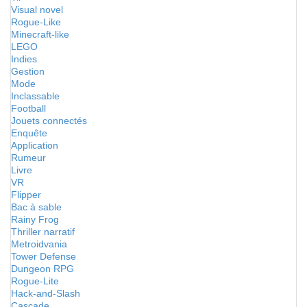
Visual novel
Rogue-Like
Minecraft-like
LEGO
Indies
Gestion
Mode
Inclassable
Football
Jouets connectés
Enquête
Application
Rumeur
Livre
VR
Flipper
Bac à sable
Rainy Frog
Thriller narratif
Metroidvania
Tower Defense
Dungeon RPG
Rogue-Lite
Hack-and-Slash
Cascade