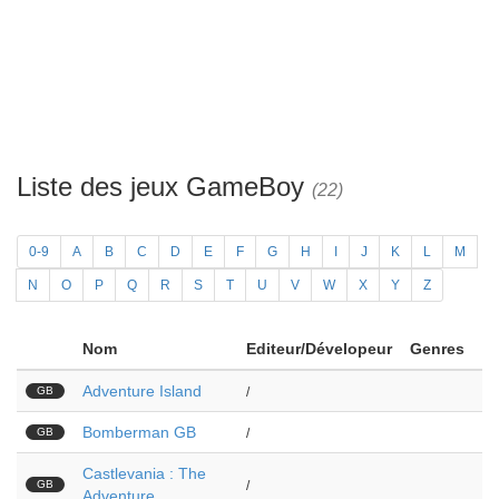
Liste des jeux GameBoy
(22)
0-9
A
B
C
D
E
F
G
H
I
J
K
L
M
N
O
P
Q
R
S
T
U
V
W
X
Y
Z
Nom
Editeur/Dévelopeur
Genres
Adventure Island
GB
/
Bomberman GB
GB
/
Castlevania : The
GB
/
Adventure