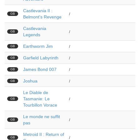
Castlevania II :
GB
/
Belmont's Revenge
Castlevania
GB
/
Legends
Earthworm Jim
GB
/
Garfield Labyrinth
GB
/
James Bond 007
GB
/
Joshua
GB
/
Le Diable de
Tasmanie: Le
GB
/
Tourbillon Vorace
Le monde ne suffit
GB
/
pas
Metroid II : Return of
GB
/