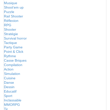
Musique
Shoot'em up
Puzzle
Rail Shooter
Réflexion
RPG
Shooter
Stratégie
Survival horror
Tactique
Party Game
Point & Click
Rythme
Casse Briques
Compilation
Action
Simulation
Cuisine
Danse
Dessin
Educatif
Sport
Inclassable
MMORPG
Tir