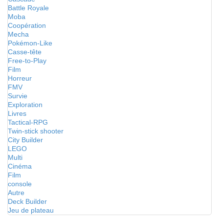
Battle Royale
Moba
Coopération
Mecha
Pokémon-Like
Casse-tête
Free-to-Play
Film
Horreur
FMV
Survie
Exploration
Livres
Tactical-RPG
Twin-stick shooter
City Builder
LEGO
Multi
Cinéma
Film
console
Autre
Deck Builder
Jeu de plateau