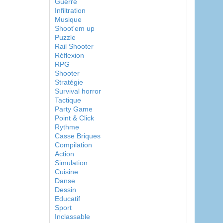
Guerre
Infiltration
Musique
Shoot'em up
Puzzle
Rail Shooter
Réflexion
RPG
Shooter
Stratégie
Survival horror
Tactique
Party Game
Point & Click
Rythme
Casse Briques
Compilation
Action
Simulation
Cuisine
Danse
Dessin
Educatif
Sport
Inclassable