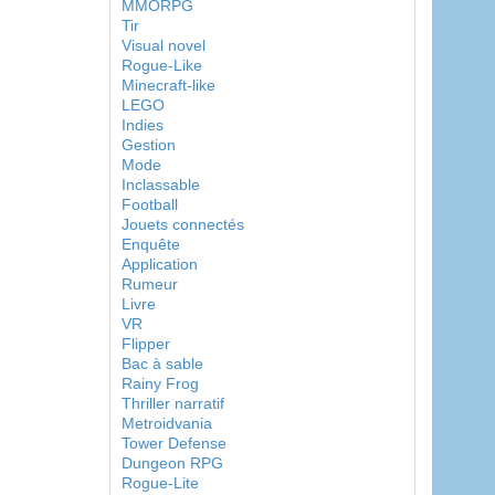
MMORPG
Tir
Visual novel
Rogue-Like
Minecraft-like
LEGO
Indies
Gestion
Mode
Inclassable
Football
Jouets connectés
Enquête
Application
Rumeur
Livre
VR
Flipper
Bac à sable
Rainy Frog
Thriller narratif
Metroidvania
Tower Defense
Dungeon RPG
Rogue-Lite