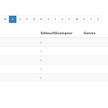
M
N
O
P
Q
R
S
T
U
V
W
X
Y
Z
Editeur/Dévelopeur
Genres
/
/
/
/
/