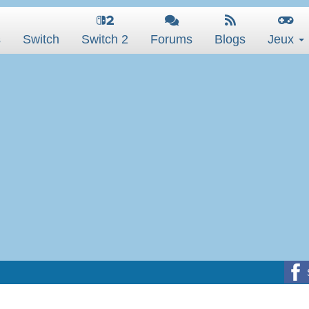
s
Switch
Switch 2
Forums
Blogs
Jeux