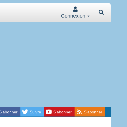
Connexion
S'abonner
Suivre
S'abonner
S'abonner