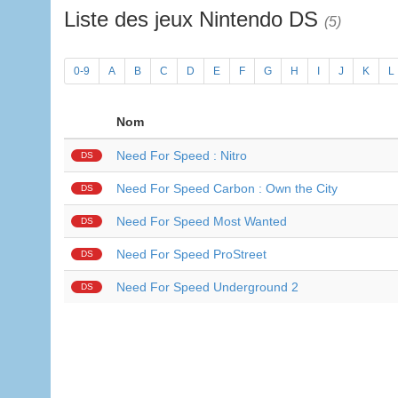
Liste des jeux Nintendo DS
(5)
0-9
A
B
C
D
E
F
G
H
I
J
K
L
Nom
Need For Speed : Nitro
DS
Need For Speed Carbon : Own the City
DS
Need For Speed Most Wanted
DS
Need For Speed ProStreet
DS
Need For Speed Underground 2
DS