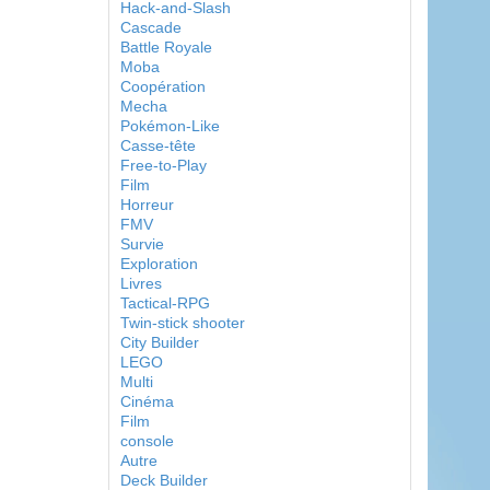
Hack-and-Slash
Cascade
Battle Royale
Moba
Coopération
Mecha
Pokémon-Like
Casse-tête
Free-to-Play
Film
Horreur
FMV
Survie
Exploration
Livres
Tactical-RPG
Twin-stick shooter
City Builder
LEGO
Multi
Cinéma
Film
console
Autre
Deck Builder