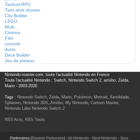
Tactical-RPG
Twin-stick shooter
City Builder
LEGO
Multi
Cinéma
Film
console
Autre
Deck Builder
Jeu de plateau
Nintendo-master.com, toute l'actualité Nintendo en France
Toute l'actualité Nintendo : Switch, Nintendo Switch 2, amiibo, Zelda,
Mario - 2003-2026
Tags :
Nintendo Switch
,
Zelda
,
Mario
,
Pokémon
,
Metroid
,
Xenoblade
,
Splatoon
,
Nintendo 3DS
,
Amiibo
,
My Nintendo
,
Cartoon Master
,
Nintendo Labo
Nintendo Switch 2
RSS Actu
,
RSS Tests
Partenaires (
Devenir Partenaire
) :
All-Nintendo
-
Next-Nintendo
-
Jeux
-