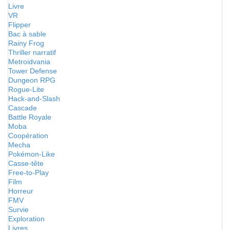
Livre
VR
Flipper
Bac à sable
Rainy Frog
Thriller narratif
Metroidvania
Tower Defense
Dungeon RPG
Rogue-Lite
Hack-and-Slash
Cascade
Battle Royale
Moba
Coopération
Mecha
Pokémon-Like
Casse-tête
Free-to-Play
Film
Horreur
FMV
Survie
Exploration
Livres