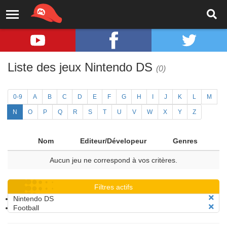
Liste des jeux Nintendo DS
(0)
0-9
A
B
C
D
E
F
G
H
I
J
K
L
M
N
O
P
Q
R
S
T
U
V
W
X
Y
Z
Nom
Editeur/Dévelopeur
Genres
Aucun jeu ne correspond à vos critères.
Filtres actifs
Nintendo DS
Football