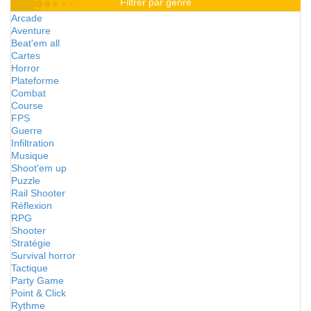
Filtrer par genre
Arcade
Aventure
Beat'em all
Cartes
Horror
Plateforme
Combat
Course
FPS
Guerre
Infiltration
Musique
Shoot'em up
Puzzle
Rail Shooter
Réflexion
RPG
Shooter
Stratégie
Survival horror
Tactique
Party Game
Point & Click
Rythme