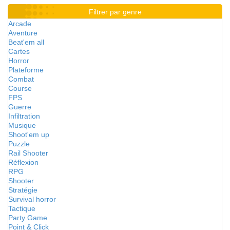
Filtrer par genre
Arcade
Aventure
Beat'em all
Cartes
Horror
Plateforme
Combat
Course
FPS
Guerre
Infiltration
Musique
Shoot'em up
Puzzle
Rail Shooter
Réflexion
RPG
Shooter
Stratégie
Survival horror
Tactique
Party Game
Point & Click