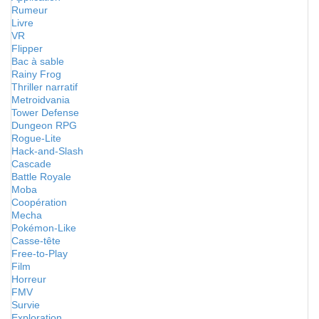
Rumeur
Livre
VR
Flipper
Bac à sable
Rainy Frog
Thriller narratif
Metroidvania
Tower Defense
Dungeon RPG
Rogue-Lite
Hack-and-Slash
Cascade
Battle Royale
Moba
Coopération
Mecha
Pokémon-Like
Casse-tête
Free-to-Play
Film
Horreur
FMV
Survie
Exploration