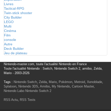
Livres
Tactical-RPG
Twin-stick shooter
City Builder
LEGO
Multi
Cinéma
Film
console
Autre
Deck Builder
Jeu de plateau
Nintendo-master.com, toute l'actualité Nintendo en France
Toute l'actualité Nintendo : Switch, Nintendo Switch 2, amiibo, Zelda,
Mario - 2003-2026
Tags :
Nintendo Switch
,
Zelda
,
Mario
,
Pokémon
,
Metroid
,
Xenoblade
,
Splatoon
,
Nintendo 3DS
,
Amiibo
,
My Nintendo
,
Cartoon Master
,
Nintendo Labo
Nintendo Switch 2
RSS Actu
,
RSS Tests