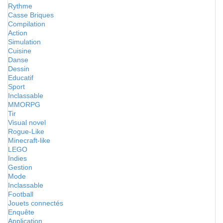
Rythme
Casse Briques
Compilation
Action
Simulation
Cuisine
Danse
Dessin
Educatif
Sport
Inclassable
MMORPG
Tir
Visual novel
Rogue-Like
Minecraft-like
LEGO
Indies
Gestion
Mode
Inclassable
Football
Jouets connectés
Enquête
Application