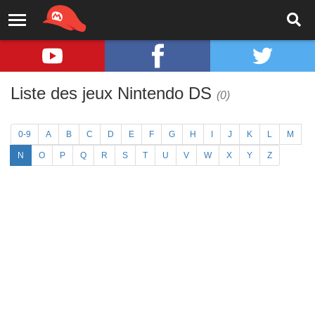
Liste des jeux Nintendo DS
(0)
0-9
A
B
C
D
E
F
G
H
I
J
K
L
M
N
O
P
Q
R
S
T
U
V
W
X
Y
Z