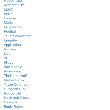
Rogue-Like
Minecraft-like
LEGO
Indies
Gestion
Mode
Inclassable
Football
Jouets connectés
Enquête
Application
Rumeur
Livre
VR
Flipper
Bac à sable
Rainy Frog
Thriller narratif
Metroidvania
Tower Defense
Dungeon RPG
Rogue-Lite
Hack-and-Slash
Cascade
Battle Royale