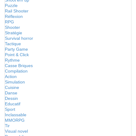
Shoot'em up
Puzzle
Rail Shooter
Réflexion
RPG
Shooter
Stratégie
Survival horror
Tactique
Party Game
Point & Click
Rythme
Casse Briques
Compilation
Action
Simulation
Cuisine
Danse
Dessin
Educatif
Sport
Inclassable
MMORPG
Tir
Visual novel