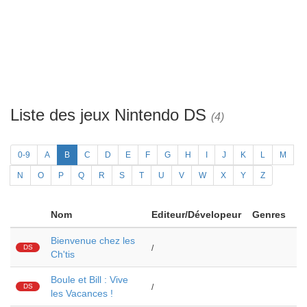
Liste des jeux Nintendo DS
(4)
0-9
A
B
C
D
E
F
G
H
I
J
K
L
M
N
O
P
Q
R
S
T
U
V
W
X
Y
Z
Nom
Editeur/Dévelopeur
Genres
Bienvenue chez les
DS
/
Ch'tis
Boule et Bill : Vive
DS
/
les Vacances !