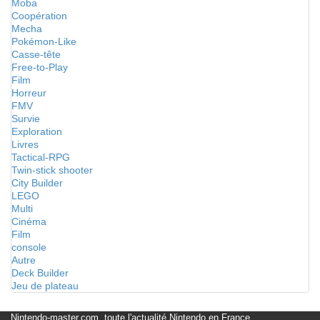
Moba
Coopération
Mecha
Pokémon-Like
Casse-tête
Free-to-Play
Film
Horreur
FMV
Survie
Exploration
Livres
Tactical-RPG
Twin-stick shooter
City Builder
LEGO
Multi
Cinéma
Film
console
Autre
Deck Builder
Jeu de plateau
Nintendo-master.com, toute l'actualité Nintendo en France