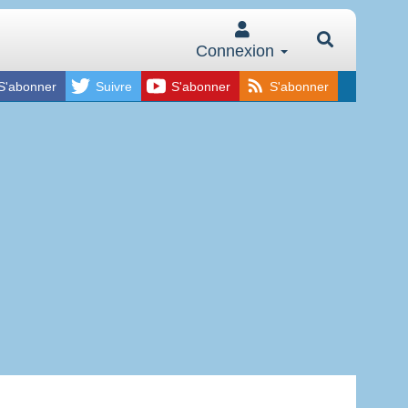
Connexion
S'abonner
Suivre
S'abonner
S'abonner