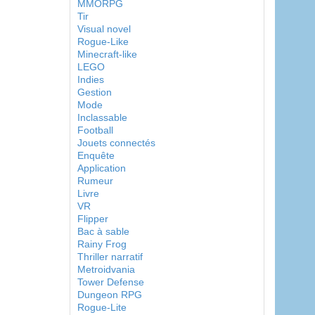
MMORPG
Tir
Visual novel
Rogue-Like
Minecraft-like
LEGO
Indies
Gestion
Mode
Inclassable
Football
Jouets connectés
Enquête
Application
Rumeur
Livre
VR
Flipper
Bac à sable
Rainy Frog
Thriller narratif
Metroidvania
Tower Defense
Dungeon RPG
Rogue-Lite