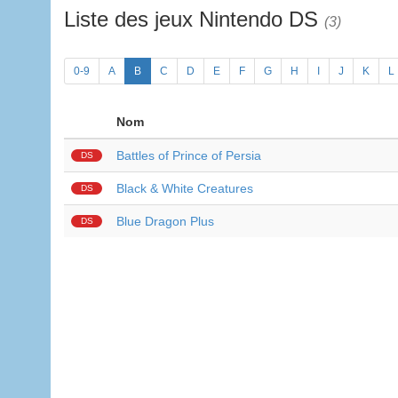
Liste des jeux Nintendo DS
(3)
0-9
A
B
C
D
E
F
G
H
I
J
K
L
Nom
Battles of Prince of Persia
DS
Black & White Creatures
DS
Blue Dragon Plus
DS