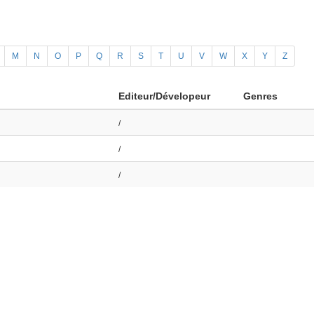
M
N
O
P
Q
R
S
T
U
V
W
X
Y
Z
Editeur/Dévelopeur
Genres
/
/
/