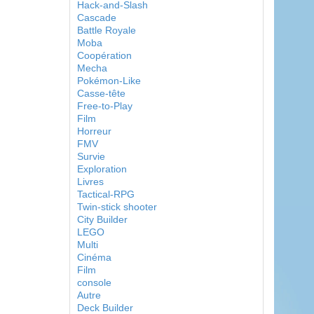
Hack-and-Slash
Cascade
Battle Royale
Moba
Coopération
Mecha
Pokémon-Like
Casse-tête
Free-to-Play
Film
Horreur
FMV
Survie
Exploration
Livres
Tactical-RPG
Twin-stick shooter
City Builder
LEGO
Multi
Cinéma
Film
console
Autre
Deck Builder