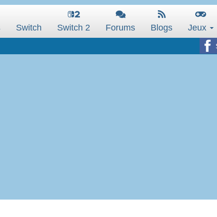
s
Switch
Switch 2
Forums
Blogs
Jeux