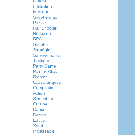
Guerre
Infiltration
Musique
Shoot'em up
Puzzle
Rail Shooter
Réflexion
RPG
Shooter
Stratégie
Survival horror
Tactique
Party Game
Point & Click
Rythme
Casse Briques
Compilation
Action
Simulation
Cuisine
Danse
Dessin
Educatif
Sport
Inclassable