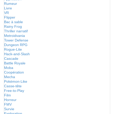
Rumeur
Livre
VR
Flipper
Bac à sable
Rainy Frog
Thriller narratif
Metroidvania
Tower Defense
Dungeon RPG
Rogue-Lite
Hack-and-Slash
Cascade
Battle Royale
Moba
Coopération
Mecha
Pokémon-Like
Casse-tête
Free-to-Play
Film
Horreur
FMV
Survie
Exploration