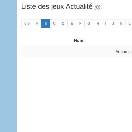
Liste des jeux Actualité
(0)
0-9
A
B
C
D
E
F
G
H
I
J
K
L
Nom
Aucun je