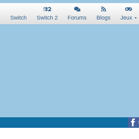
s
Switch
Switch 2
Forums
Blogs
Jeux