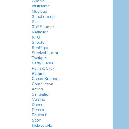
Guerre
Infiltration
Musique
Shoot'em up
Puzzle
Rail Shooter
Réflexion
RPG
Shooter
Stratégie
Survival horror
Tactique
Party Game
Point & Click
Rythme
Casse Briques
Compilation
Action
Simulation
Cuisine
Danse
Dessin
Educatif
Sport
Inclassable