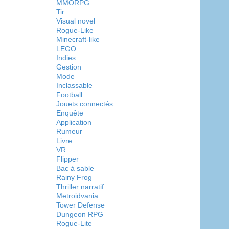
MMORPG
Tir
Visual novel
Rogue-Like
Minecraft-like
LEGO
Indies
Gestion
Mode
Inclassable
Football
Jouets connectés
Enquête
Application
Rumeur
Livre
VR
Flipper
Bac à sable
Rainy Frog
Thriller narratif
Metroidvania
Tower Defense
Dungeon RPG
Rogue-Lite