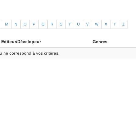
M
N
O
P
Q
R
S
T
U
V
W
X
Y
Z
Editeur/Dévelopeur
Genres
u ne correspond à vos critères.