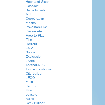
Hack-and-Slash
Cascade
Battle Royale
Moba
Coopération
Mecha
Pokémon-Like
Casse-tête
Free-to-Play
Film
Horreur
FMV
Survie
Exploration
Livres
Tactical-RPG
Twin-stick shooter
City Builder
LEGO
Multi
Cinéma
Film
console
Autre
Deck Builder