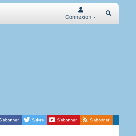
Connexion
S'abonner
Suivre
S'abonner
S'abonner