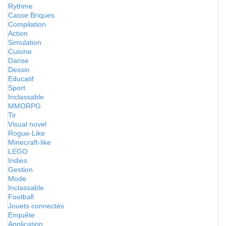
Rythme
Casse Briques
Compilation
Action
Simulation
Cuisine
Danse
Dessin
Educatif
Sport
Inclassable
MMORPG
Tir
Visual novel
Rogue-Like
Minecraft-like
LEGO
Indies
Gestion
Mode
Inclassable
Football
Jouets connectés
Enquête
Application