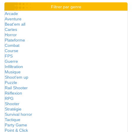
Filtrer par genre
Arcade
Aventure
Beat'em all
Cartes
Horror
Plateforme
Combat
Course
FPS
Guerre
Infiltration
Musique
Shoot'em up
Puzzle
Rail Shooter
Réflexion
RPG
Shooter
Stratégie
Survival horror
Tactique
Party Game
Point & Click