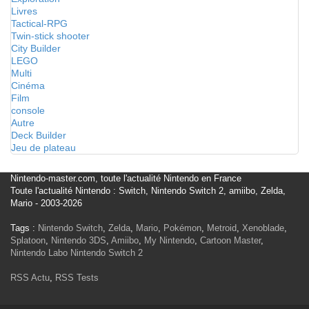
Livres
Tactical-RPG
Twin-stick shooter
City Builder
LEGO
Multi
Cinéma
Film
console
Autre
Deck Builder
Jeu de plateau
Nintendo-master.com, toute l'actualité Nintendo en France
Toute l'actualité Nintendo : Switch, Nintendo Switch 2, amiibo, Zelda,
Mario - 2003-2026
Tags :
Nintendo Switch
,
Zelda
,
Mario
,
Pokémon
,
Metroid
,
Xenoblade
,
Splatoon
,
Nintendo 3DS
,
Amiibo
,
My Nintendo
,
Cartoon Master
,
Nintendo Labo
Nintendo Switch 2
RSS Actu
,
RSS Tests