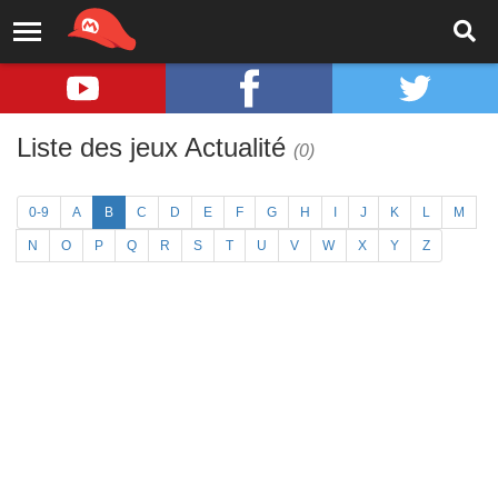
Liste des jeux Actualité
(0)
0-9
A
B
C
D
E
F
G
H
I
J
K
L
M
N
O
P
Q
R
S
T
U
V
W
X
Y
Z