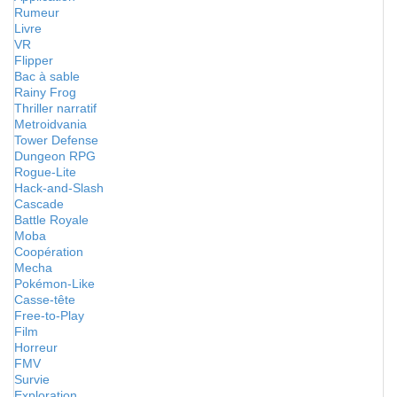
Rumeur
Livre
VR
Flipper
Bac à sable
Rainy Frog
Thriller narratif
Metroidvania
Tower Defense
Dungeon RPG
Rogue-Lite
Hack-and-Slash
Cascade
Battle Royale
Moba
Coopération
Mecha
Pokémon-Like
Casse-tête
Free-to-Play
Film
Horreur
FMV
Survie
Exploration