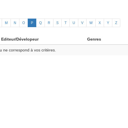
M
N
O
P
Q
R
S
T
U
V
W
X
Y
Z
Editeur/Dévelopeur
Genres
u ne correspond à vos critères.