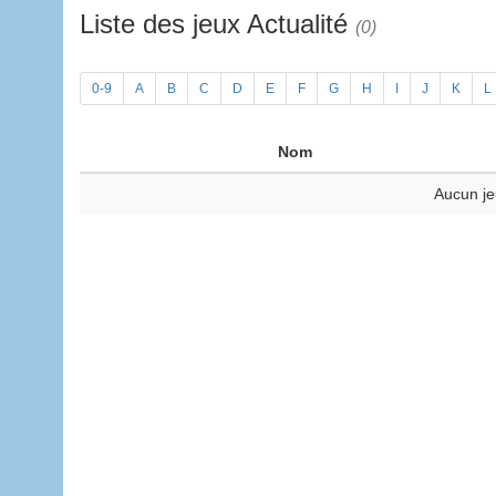
Liste des jeux Actualité
(0)
0-9
A
B
C
D
E
F
G
H
I
J
K
L
Nom
Aucun je