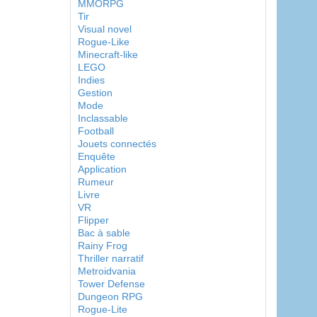
MMORPG
Tir
Visual novel
Rogue-Like
Minecraft-like
LEGO
Indies
Gestion
Mode
Inclassable
Football
Jouets connectés
Enquête
Application
Rumeur
Livre
VR
Flipper
Bac à sable
Rainy Frog
Thriller narratif
Metroidvania
Tower Defense
Dungeon RPG
Rogue-Lite