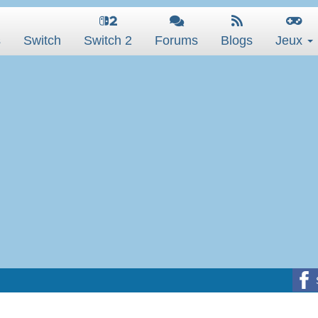
s
Switch
Switch 2
Forums
Blogs
Jeux