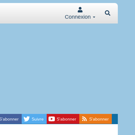
Connexion
S'abonner
Suivre
S'abonner
S'abonner