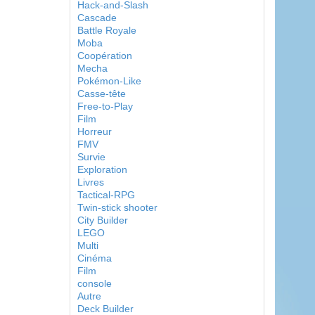
Hack-and-Slash
Cascade
Battle Royale
Moba
Coopération
Mecha
Pokémon-Like
Casse-tête
Free-to-Play
Film
Horreur
FMV
Survie
Exploration
Livres
Tactical-RPG
Twin-stick shooter
City Builder
LEGO
Multi
Cinéma
Film
console
Autre
Deck Builder