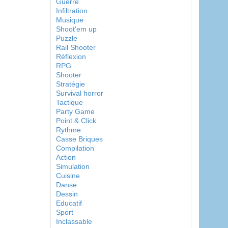
Guerre
Infiltration
Musique
Shoot'em up
Puzzle
Rail Shooter
Réflexion
RPG
Shooter
Stratégie
Survival horror
Tactique
Party Game
Point & Click
Rythme
Casse Briques
Compilation
Action
Simulation
Cuisine
Danse
Dessin
Educatif
Sport
Inclassable