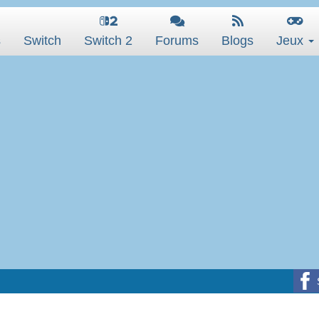
s
Switch
Switch 2
Forums
Blogs
Jeux