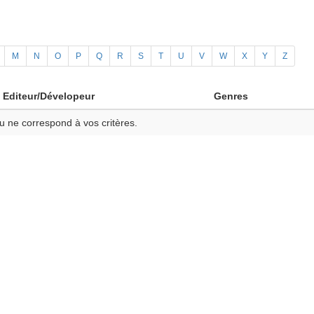
M
N
O
P
Q
R
S
T
U
V
W
X
Y
Z
Editeur/Dévelopeur
Genres
u ne correspond à vos critères.