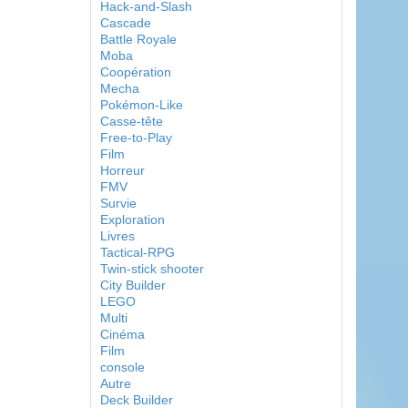
Hack-and-Slash
Cascade
Battle Royale
Moba
Coopération
Mecha
Pokémon-Like
Casse-tête
Free-to-Play
Film
Horreur
FMV
Survie
Exploration
Livres
Tactical-RPG
Twin-stick shooter
City Builder
LEGO
Multi
Cinéma
Film
console
Autre
Deck Builder