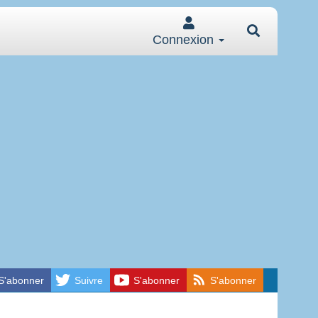
Connexion
S'abonner
Suivre
S'abonner
S'abonner