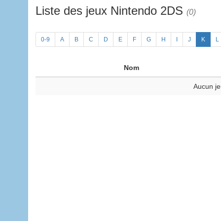
Liste des jeux Nintendo 2DS
(0)
0-9
A
B
C
D
E
F
G
H
I
J
K
L
Nom
Aucun je