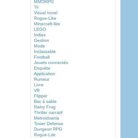
MMORPG
Tir
Visual novel
Rogue-Like
Minecraft-like
LEGO
Indies
Gestion
Mode
Inclassable
Football
Jouets connectés
Enquête
Application
Rumeur
Livre
VR
Flipper
Bac à sable
Rainy Frog
Thriller narratif
Metroidvania
Tower Defense
Dungeon RPG
Rogue-Lite