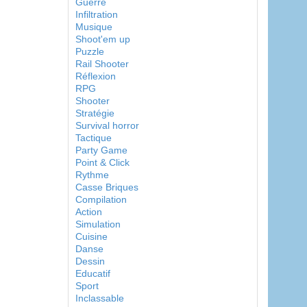
Guerre
Infiltration
Musique
Shoot'em up
Puzzle
Rail Shooter
Réflexion
RPG
Shooter
Stratégie
Survival horror
Tactique
Party Game
Point & Click
Rythme
Casse Briques
Compilation
Action
Simulation
Cuisine
Danse
Dessin
Educatif
Sport
Inclassable