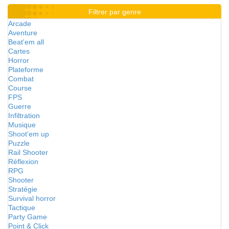
Filtrer par genre
Arcade
Aventure
Beat'em all
Cartes
Horror
Plateforme
Combat
Course
FPS
Guerre
Infiltration
Musique
Shoot'em up
Puzzle
Rail Shooter
Réflexion
RPG
Shooter
Stratégie
Survival horror
Tactique
Party Game
Point & Click