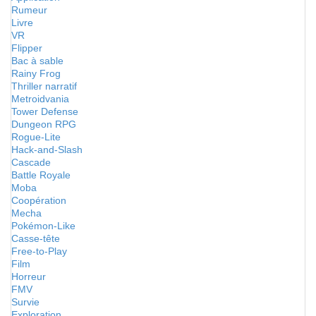
Rumeur
Livre
VR
Flipper
Bac à sable
Rainy Frog
Thriller narratif
Metroidvania
Tower Defense
Dungeon RPG
Rogue-Lite
Hack-and-Slash
Cascade
Battle Royale
Moba
Coopération
Mecha
Pokémon-Like
Casse-tête
Free-to-Play
Film
Horreur
FMV
Survie
Exploration