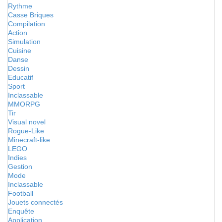
Rythme
Casse Briques
Compilation
Action
Simulation
Cuisine
Danse
Dessin
Educatif
Sport
Inclassable
MMORPG
Tir
Visual novel
Rogue-Like
Minecraft-like
LEGO
Indies
Gestion
Mode
Inclassable
Football
Jouets connectés
Enquête
Application