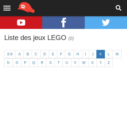
Liste des jeux LEGO
(0)
0-9
A
B
C
D
E
F
G
H
I
J
K
L
M
N
O
P
Q
R
S
T
U
V
W
X
Y
Z