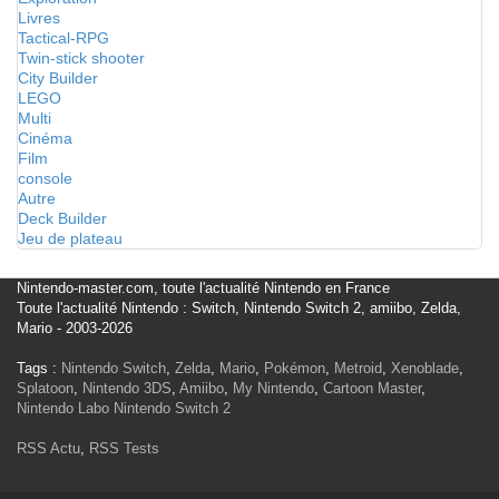
Livres
Tactical-RPG
Twin-stick shooter
City Builder
LEGO
Multi
Cinéma
Film
console
Autre
Deck Builder
Jeu de plateau
Nintendo-master.com, toute l'actualité Nintendo en France
Toute l'actualité Nintendo : Switch, Nintendo Switch 2, amiibo, Zelda,
Mario - 2003-2026
Tags :
Nintendo Switch
,
Zelda
,
Mario
,
Pokémon
,
Metroid
,
Xenoblade
,
Splatoon
,
Nintendo 3DS
,
Amiibo
,
My Nintendo
,
Cartoon Master
,
Nintendo Labo
Nintendo Switch 2
RSS Actu
,
RSS Tests