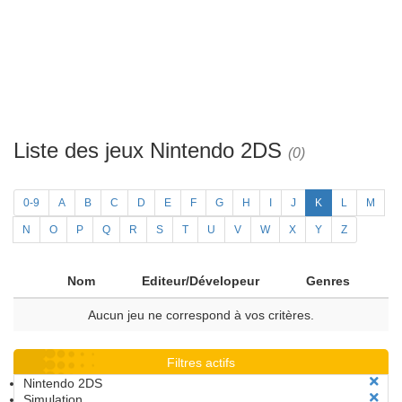
Liste des jeux Nintendo 2DS
(0)
0-9
A
B
C
D
E
F
G
H
I
J
K
L
M
N
O
P
Q
R
S
T
U
V
W
X
Y
Z
Nom
Editeur/Dévelopeur
Genres
Aucun jeu ne correspond à vos critères.
Filtres actifs
Nintendo 2DS
Simulation