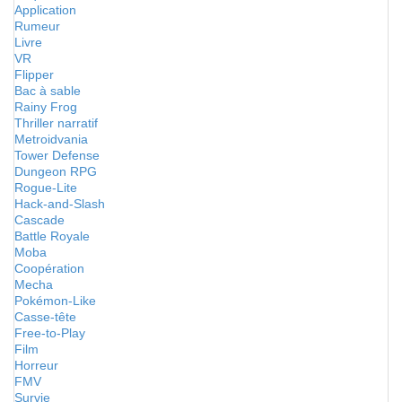
Application
Rumeur
Livre
VR
Flipper
Bac à sable
Rainy Frog
Thriller narratif
Metroidvania
Tower Defense
Dungeon RPG
Rogue-Lite
Hack-and-Slash
Cascade
Battle Royale
Moba
Coopération
Mecha
Pokémon-Like
Casse-tête
Free-to-Play
Film
Horreur
FMV
Survie