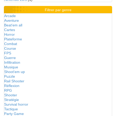
Filtrer par genre
Arcade
Aventure
Beat'em all
Cartes
Horror
Plateforme
Combat
Course
FPS
Guerre
Infiltration
Musique
Shoot'em up
Puzzle
Rail Shooter
Réflexion
RPG
Shooter
Stratégie
Survival horror
Tactique
Party Game