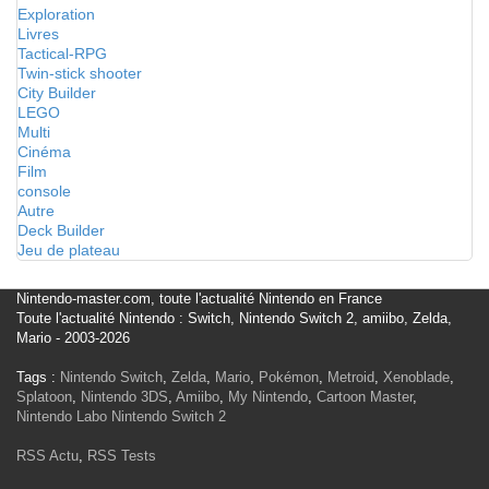
Exploration
Livres
Tactical-RPG
Twin-stick shooter
City Builder
LEGO
Multi
Cinéma
Film
console
Autre
Deck Builder
Jeu de plateau
Nintendo-master.com, toute l'actualité Nintendo en France
Toute l'actualité Nintendo : Switch, Nintendo Switch 2, amiibo, Zelda,
Mario - 2003-2026
Tags :
Nintendo Switch
,
Zelda
,
Mario
,
Pokémon
,
Metroid
,
Xenoblade
,
Splatoon
,
Nintendo 3DS
,
Amiibo
,
My Nintendo
,
Cartoon Master
,
Nintendo Labo
Nintendo Switch 2
RSS Actu
,
RSS Tests