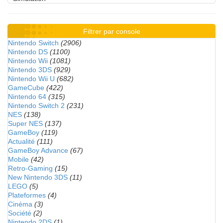
Filtrer par console
Nintendo Switch
(2906)
Nintendo DS
(1100)
Nintendo Wii
(1081)
Nintendo 3DS
(929)
Nintendo Wii U
(682)
GameCube
(422)
Nintendo 64
(315)
Nintendo Switch 2
(231)
NES
(138)
Super NES
(137)
GameBoy
(119)
Actualité
(111)
GameBoy Advance
(67)
Mobile
(42)
Retro-Gaming
(15)
New Nintendo 3DS
(11)
LEGO
(5)
Plateformes
(4)
Cinéma
(3)
Société
(2)
Nintendo 2DS
(1)