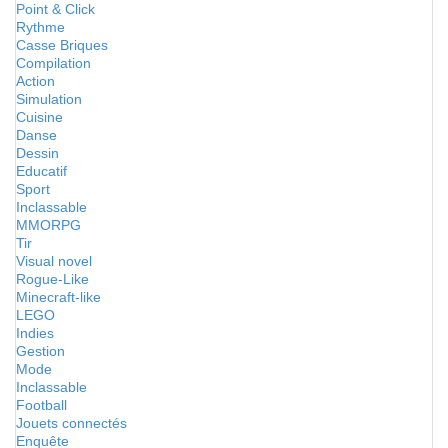
Point & Click
Rythme
Casse Briques
Compilation
Action
Simulation
Cuisine
Danse
Dessin
Educatif
Sport
Inclassable
MMORPG
Tir
Visual novel
Rogue-Like
Minecraft-like
LEGO
Indies
Gestion
Mode
Inclassable
Football
Jouets connectés
Enquête