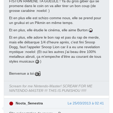
FISTON RAMENE TA GUEULE ! Ya du gros gibier qui se
promene dans le coin on va aller tirer un bon coup (de
grosse carabine :noelol: )
Et en plus elle est schizo comme nous, elle se prend pour
un gruikui et un Pikmin en même temps.
Et en plus, elle étudie le cinéma, elle aime Burton
Et en plus, elle adore le bon rap et pas du rap de merde,
mais elle débarque 1/4 d'heure après, c'est fini Snoop
Dogg, faut l'appeler Snoop Lion car il a eu une revelation
mystique :noelol: (Et oui les autres j'ai beau être 100%
metalleux abruti, ça m'empeche d'être au courant de tous
styles musicaux
)
Bienvenue a toi
Scream for me Nintendo-Master! SCREAM FOR ME
NINTENDO-MASTER !!! THIS IS PUNISHOU !!!!!
Nocta_Senestra
Le 25/03/2013 à 02:41