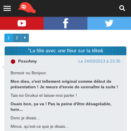
1
2
"La fille avec une fleur sur la tête&
PoscAmy
Le 24/03/2013 à 23:35
Bonsoir ou Bonjour.
Mon dieu, c'est tellement original comme début de
présentation ! Je meurs d'envie de connaître la suite !
Tais-toi Gruikui et laisse-moi parler !
Ouais bon, ça va ! Pas la peine d'être désagréable,
hein...
Donc je disais...
Mince, qu'est-ce que je disais...