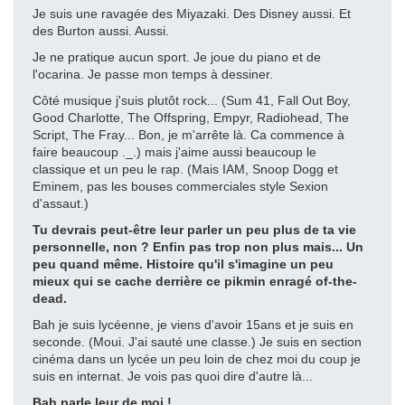
Je suis une ravagée des Miyazaki. Des Disney aussi. Et
des Burton aussi. Aussi.
Je ne pratique aucun sport. Je joue du piano et de
l'ocarina. Je passe mon temps à dessiner.
Côté musique j'suis plutôt rock... (Sum 41, Fall Out Boy,
Good Charlotte, The Offspring, Empyr, Radiohead, The
Script, The Fray... Bon, je m'arrête là. Ca commence à
faire beaucoup ._.) mais j'aime aussi beaucoup le
classique et un peu le rap. (Mais IAM, Snoop Dogg et
Eminem, pas les bouses commerciales style Sexion
d'assaut.)
Tu devrais peut-être leur parler un peu plus de ta vie
personnelle, non ? Enfin pas trop non plus mais... Un
peu quand même. Histoire qu'il s'imagine un peu
mieux qui se cache derrière ce pikmin enragé of-the-
dead.
Bah je suis lycéenne, je viens d'avoir 15ans et je suis en
seconde. (Moui. J'ai sauté une classe.) Je suis en section
cinéma dans un lycée un peu loin de chez moi du coup je
suis en internat. Je vois pas quoi dire d'autre là...
Bah parle leur de moi !