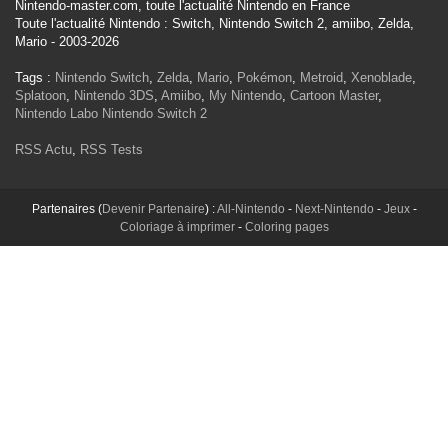
Nintendo-master.com, toute l'actualité Nintendo en France
Toute l'actualité Nintendo : Switch, Nintendo Switch 2, amiibo, Zelda,
Mario - 2003-2026
Tags :
Nintendo Switch
,
Zelda
,
Mario
,
Pokémon
,
Metroid
,
Xenoblade
,
Splatoon
,
Nintendo 3DS
,
Amiibo
,
My Nintendo
,
Cartoon Master
,
Nintendo Labo
Nintendo Switch 2
RSS Actu
,
RSS Tests
Partenaires (
Devenir Partenaire
) :
All-Nintendo
-
Next-Nintendo
-
Jeux
-
Coloriage à imprimer
-
Coloring pages