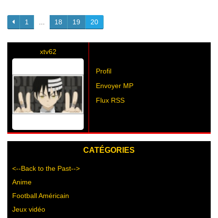
1
...
18
19
20
xtv62
Profil
Envoyer MP
Flux RSS
CATÉGORIES
<--Back to the Past-->
Anime
Football Américain
Jeux vidéo