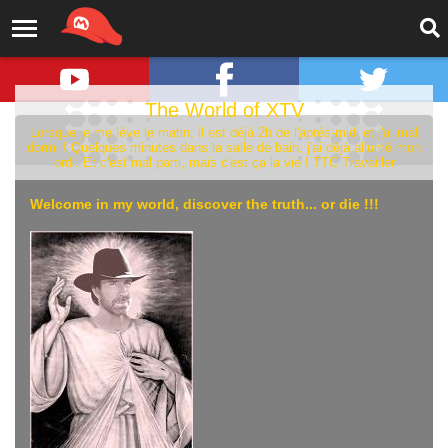
The World of XTV
Lorsque je me lève le matin, il est déjà 2h de l'aprés-midi et j'ai mal
dormi ! Quelques minutes dans la salle de bain, j'ai déjà allumé mon
ordi. Et c'est mal parti, mais c'est ça la vie ! TTC Travailler
Welcome in my world, discover the truth... or die !!!