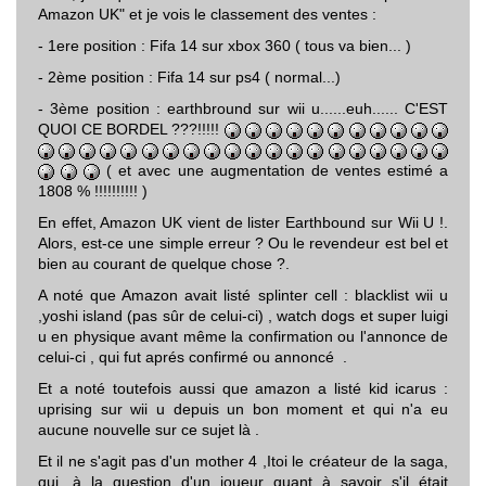
Amazon UK" et je vois le classement des ventes :
- 1ere position : Fifa 14 sur xbox 360 ( tous va bien... )
- 2ème position : Fifa 14 sur ps4 ( normal...)
- 3ème position : earthbround sur wii u......euh...... C'EST
QUOI CE BORDEL ???!!!!!
( et avec une augmentation de ventes estimé a
1808 % !!!!!!!!!! )
En effet, Amazon UK vient de lister Earthbound sur Wii U !.
Alors, est-ce une simple erreur ? Ou le revendeur est bel et
bien au courant de quelque chose ?.
A noté que Amazon avait listé splinter cell : blacklist wii u
,yoshi island (pas sûr de celui-ci) , watch dogs et super luigi
u en physique avant même la confirmation ou l'annonce de
celui-ci , qui fut aprés confirmé ou annoncé .
Et a noté toutefois aussi que amazon a listé kid icarus :
uprising sur wii u depuis un bon moment et qui n'a eu
aucune nouvelle sur ce sujet là .
Et il ne s'agit pas d'un mother 4 ,Itoi le créateur de la saga,
qui, à la question d'un joueur quant à savoir s'il était