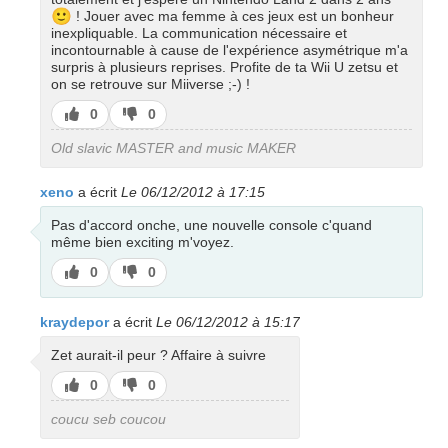
🙂
! Jouer avec ma femme à ces jeux est un bonheur
inexpliquable. La communication nécessaire et
incontournable à cause de l'expérience asymétrique m'a
surpris à plusieurs reprises. Profite de ta Wii U zetsu et
on se retrouve sur Miiverse ;-) !
J’aime
J’aime
0
0
pas
Old slavic MASTER and music MAKER
xeno
a écrit
Le 06/12/2012 à 17:15
Pas d'accord onche, une nouvelle console c'quand
même bien exciting m'voyez.
J’aime
J’aime
0
0
pas
kraydepor
a écrit
Le 06/12/2012 à 15:17
Zet aurait-il peur ? Affaire à suivre
J’aime
J’aime
0
0
pas
coucu seb coucou