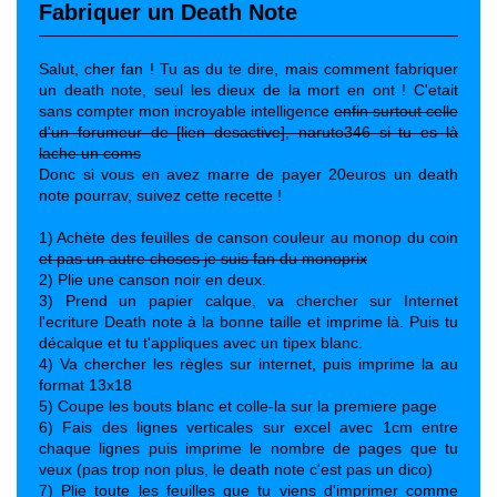
Fabriquer un Death Note
Salut, cher fan ! Tu as du te dire, mais comment fabriquer
un death note, seul les dieux de la mort en ont ! C'etait
sans compter mon incroyable intelligence
enfin surtout celle
d'un forumeur de [lien desactive], naruto346 si tu es là
lache un coms
Donc si vous en avez marre de payer 20euros un death
note pourrav, suivez cette recette !
1) Achète des feuilles de canson couleur au monop du coin
et pas un autre choses je suis fan du monoprix
2) Plie une canson noir en deux.
3) Prend un papier calque, va chercher sur Internet
l'ecriture Death note à la bonne taille et imprime là. Puis tu
décalque et tu t'appliques avec un tipex blanc.
4) Va chercher les règles sur internet, puis imprime la au
format 13x18
5) Coupe les bouts blanc et colle-la sur la premiere page
6) Fais des lignes verticales sur excel avec 1cm entre
chaque lignes puis imprime le nombre de pages que tu
veux (pas trop non plus, le death note c'est pas un dico)
7) Plie toute les feuilles que tu viens d'imprimer comme