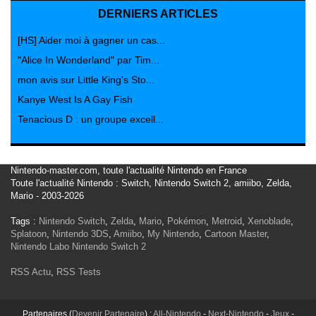
DERNIERS ARTICLES
[HS] Aider moi à gagner un cas...
"Alice In Wonderland" par Tim...
mon avis sur Little King's Sto...
Kanye West Is A Gay Fish
Tenacious D : un groupe excell...
Nintendo-master.com, toute l'actualité Nintendo en France
Toute l'actualité Nintendo : Switch, Nintendo Switch 2, amiibo, Zelda,
Mario - 2003-2026
Tags :
Nintendo Switch
,
Zelda
,
Mario
,
Pokémon
,
Metroid
,
Xenoblade
,
Splatoon
,
Nintendo 3DS
,
Amiibo
,
My Nintendo
,
Cartoon Master
,
Nintendo Labo
Nintendo Switch 2
RSS Actu
,
RSS Tests
Partenaires (
Devenir Partenaire
) :
All-Nintendo
-
Next-Nintendo
-
Jeux
-