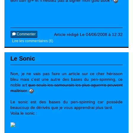
Bon bah @+ et n'hesitez pas à signer mon gold book !
Commenter
Article rédigé Le 04/06/2008 à 12:32
Lire les commentaires (6)
Le Sonic
Non, je ne vais pas faire un article sur ce cher hérisson
bleu mais c'est une autre des bases du pen-spinning, ce
noble art
que seuls les samouraïs les plus aguerris peuvent
maîtriser.
Le sonic est des bases du pen-spinning car possède
beaucoup de dérivés que je vous apprendrai plus tard.
Voila le sonic :