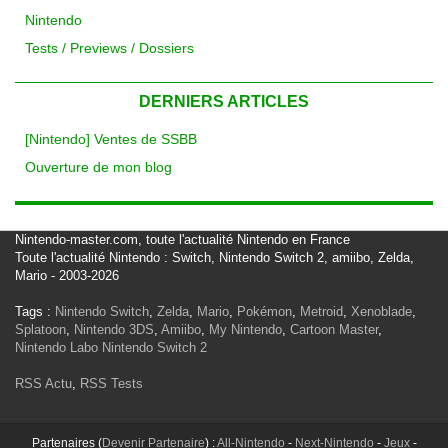
Nintendo
Tests / Previews / Dossiers
DERNIERS ARTICLES
[Nintendo] Ventes de SSBB
Ouverture de mon blog
Nintendo-master.com, toute l'actualité Nintendo en France
Toute l'actualité Nintendo : Switch, Nintendo Switch 2, amiibo, Zelda,
Mario - 2003-2026
Tags :
Nintendo Switch
,
Zelda
,
Mario
,
Pokémon
,
Metroid
,
Xenoblade
,
Splatoon
,
Nintendo 3DS
,
Amiibo
,
My Nintendo
,
Cartoon Master
,
Nintendo Labo
Nintendo Switch 2
RSS Actu
,
RSS Tests
Partenaires (
Devenir Partenaire
) :
All-Nintendo
-
Next-Nintendo
-
Jeux
-