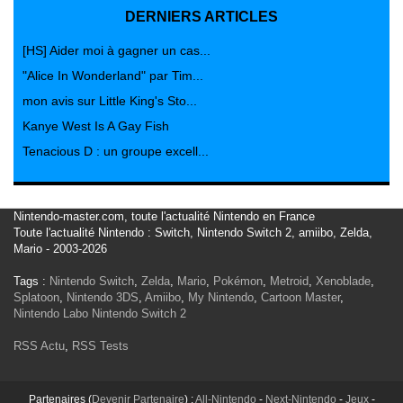
DERNIERS ARTICLES
[HS] Aider moi à gagner un cas...
"Alice In Wonderland" par Tim...
mon avis sur Little King's Sto...
Kanye West Is A Gay Fish
Tenacious D : un groupe excell...
Nintendo-master.com, toute l'actualité Nintendo en France
Toute l'actualité Nintendo : Switch, Nintendo Switch 2, amiibo, Zelda,
Mario - 2003-2026
Tags :
Nintendo Switch
,
Zelda
,
Mario
,
Pokémon
,
Metroid
,
Xenoblade
,
Splatoon
,
Nintendo 3DS
,
Amiibo
,
My Nintendo
,
Cartoon Master
,
Nintendo Labo
Nintendo Switch 2
RSS Actu
,
RSS Tests
Partenaires (
Devenir Partenaire
) :
All-Nintendo
-
Next-Nintendo
-
Jeux
-