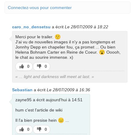
Connectez-vous pour commenter
caro_no_densetsu
a écrit
Le 28/07/2009 à 18:22
🙂
Merci pour le trailer.
J'ai vu de nouvelles images il n'y a pas longtemps et
Jonnhy Depp en chapelier fou, ça promet ... Ou bien
😮
Helena Bohnam Carter en Reine de Coeur.
Ooooh,
le chat au sourire immense. x)
J’aime
J’aime
0
0
pas
« ... light and darkness will meet at last. »
Sebastian
a écrit
Le 28/07/2009 à 16:36
zayne95 a écrit aujourd'hui à 14:51
hum c'est l'article de wiki
😑
Il l'a bien presise hein
...
J’aime
J’aime
0
0
pas