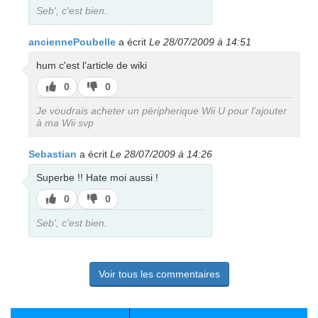
Seb', c'est bien.
anciennePoubelle
a écrit
Le 28/07/2009 à 14:51
hum c'est l'article de wiki
J’aime
J’aime
0
0
pas
Je voudrais acheter un péripherique Wii U pour l'ajouter
à ma Wii svp
Sebastian
a écrit
Le 28/07/2009 à 14:26
Superbe !! Hate moi aussi !
J’aime
J’aime
0
0
pas
Seb', c'est bien.
Voir tous les commentaires