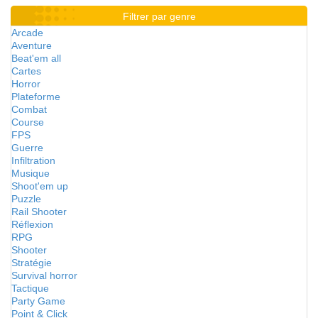
Filtrer par genre
Arcade
Aventure
Beat'em all
Cartes
Horror
Plateforme
Combat
Course
FPS
Guerre
Infiltration
Musique
Shoot'em up
Puzzle
Rail Shooter
Réflexion
RPG
Shooter
Stratégie
Survival horror
Tactique
Party Game
Point & Click