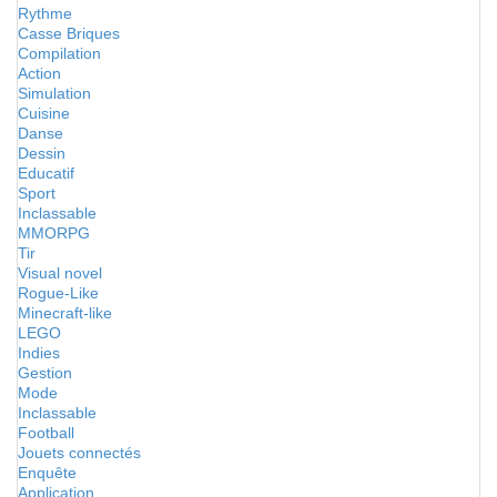
Rythme
Casse Briques
Compilation
Action
Simulation
Cuisine
Danse
Dessin
Educatif
Sport
Inclassable
MMORPG
Tir
Visual novel
Rogue-Like
Minecraft-like
LEGO
Indies
Gestion
Mode
Inclassable
Football
Jouets connectés
Enquête
Application