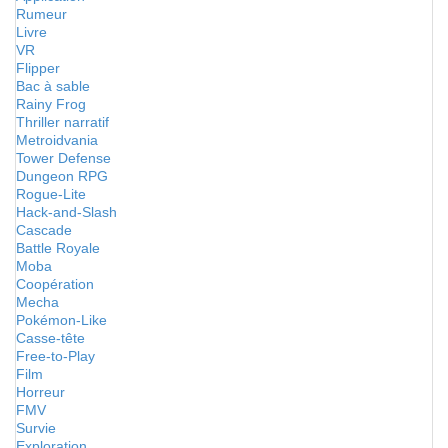
Rumeur
Livre
VR
Flipper
Bac à sable
Rainy Frog
Thriller narratif
Metroidvania
Tower Defense
Dungeon RPG
Rogue-Lite
Hack-and-Slash
Cascade
Battle Royale
Moba
Coopération
Mecha
Pokémon-Like
Casse-tête
Free-to-Play
Film
Horreur
FMV
Survie
Exploration