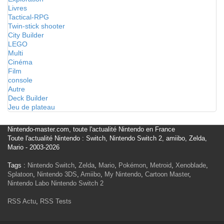
Livres
Tactical-RPG
Twin-stick shooter
City Builder
LEGO
Multi
Cinéma
Film
console
Autre
Deck Builder
Jeu de plateau
Nintendo-master.com, toute l'actualité Nintendo en France
Toute l'actualité Nintendo : Switch, Nintendo Switch 2, amiibo, Zelda,
Mario - 2003-2026
Tags :
Nintendo Switch
,
Zelda
,
Mario
,
Pokémon
,
Metroid
,
Xenoblade
,
Splatoon
,
Nintendo 3DS
,
Amiibo
,
My Nintendo
,
Cartoon Master
,
Nintendo Labo
Nintendo Switch 2
RSS Actu
,
RSS Tests