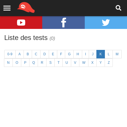
Liste des tests
(0)
0-9
A
B
C
D
E
F
G
H
I
J
K
L
M
N
O
P
Q
R
S
T
U
V
W
X
Y
Z