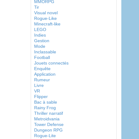
MMORPG
Tir
Visual novel
Rogue-Like
Minecraft-like
LEGO
Indies
Gestion
Mode
Inclassable
Football
Jouets connectés
Enquête
Application
Rumeur
Livre
VR
Flipper
Bac à sable
Rainy Frog
Thriller narratif
Metroidvania
Tower Defense
Dungeon RPG
Rogue-Lite