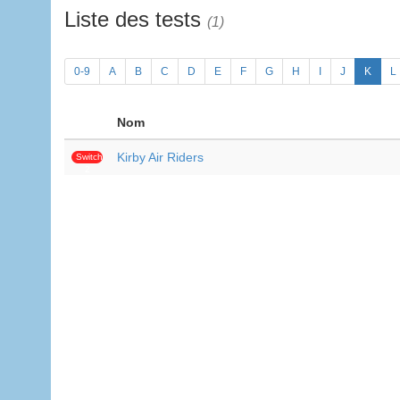
Liste des tests
(1)
0-9
A
B
C
D
E
F
G
H
I
J
K
L
Nom
Kirby Air Riders
Switch
2