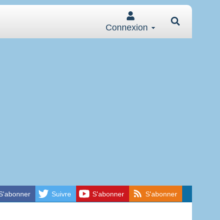
Connexion
S'abonner
Suivre
S'abonner
S'abonner