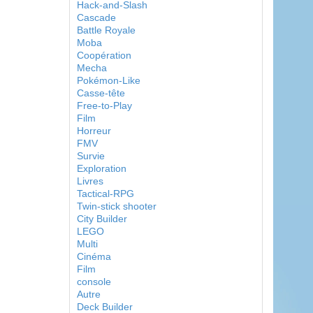
Hack-and-Slash
Cascade
Battle Royale
Moba
Coopération
Mecha
Pokémon-Like
Casse-tête
Free-to-Play
Film
Horreur
FMV
Survie
Exploration
Livres
Tactical-RPG
Twin-stick shooter
City Builder
LEGO
Multi
Cinéma
Film
console
Autre
Deck Builder