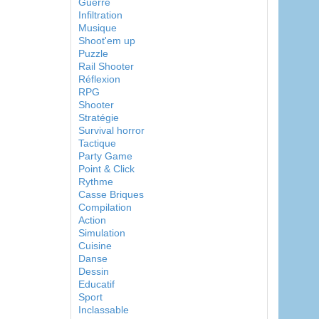
Guerre
Infiltration
Musique
Shoot'em up
Puzzle
Rail Shooter
Réflexion
RPG
Shooter
Stratégie
Survival horror
Tactique
Party Game
Point & Click
Rythme
Casse Briques
Compilation
Action
Simulation
Cuisine
Danse
Dessin
Educatif
Sport
Inclassable