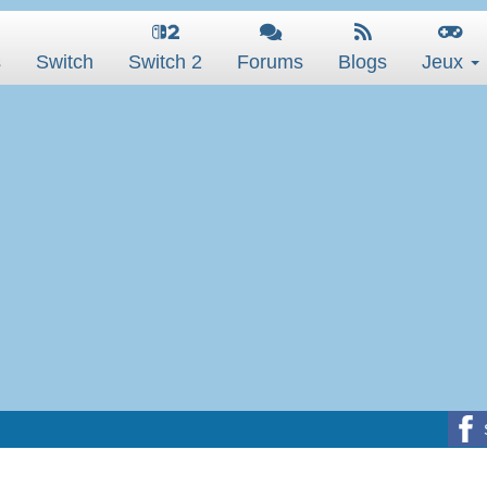
s
Switch
Switch 2
Forums
Blogs
Jeux