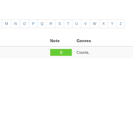
M
N
O
P
Q
R
S
T
U
V
W
X
Y
Z
Note
Genres
8
Course,