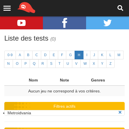
Liste des tests
(0)
0-9
A
B
C
D
E
F
G
H
I
J
K
L
M
N
O
P
Q
R
S
T
U
V
W
X
Y
Z
Nom
Note
Genres
Aucun jeu ne correspond à vos critères.
Filtres actifs
Metroidvania