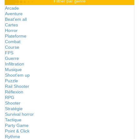
Filtrer par genre
Arcade
Aventure
Beat'em all
Cartes
Horror
Plateforme
Combat
Course
FPS
Guerre
Infiltration
Musique
Shoot'em up
Puzzle
Rail Shooter
Réflexion
RPG
Shooter
Stratégie
Survival horror
Tactique
Party Game
Point & Click
Rythme