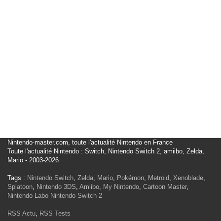
Nintendo-master.com, toute l'actualité Nintendo en France
Toute l'actualité Nintendo : Switch, Nintendo Switch 2, amiibo, Zelda,
Mario - 2003-2026
Tags :
Nintendo Switch
,
Zelda
,
Mario
,
Pokémon
,
Metroid
,
Xenoblade
,
Splatoon
,
Nintendo 3DS
,
Amiibo
,
My Nintendo
,
Cartoon Master
,
Nintendo Labo
Nintendo Switch 2
RSS Actu
,
RSS Tests