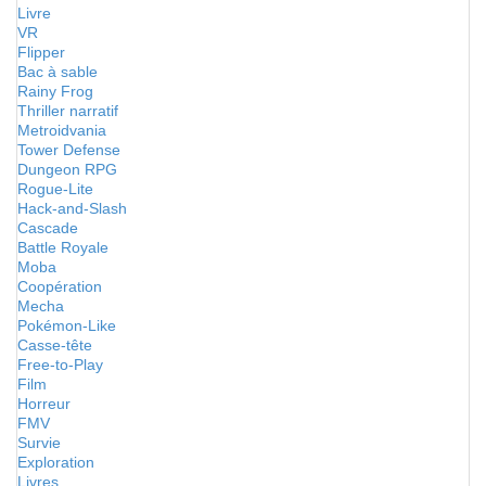
Livre
VR
Flipper
Bac à sable
Rainy Frog
Thriller narratif
Metroidvania
Tower Defense
Dungeon RPG
Rogue-Lite
Hack-and-Slash
Cascade
Battle Royale
Moba
Coopération
Mecha
Pokémon-Like
Casse-tête
Free-to-Play
Film
Horreur
FMV
Survie
Exploration
Livres